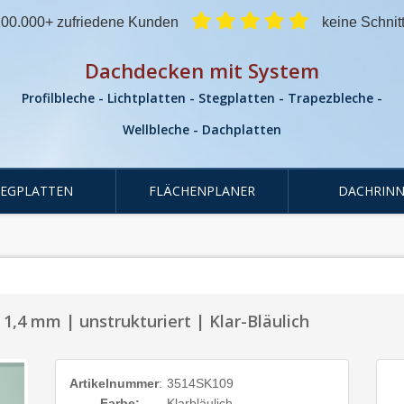
00.000+ zufriedene Kunden
keine Schnit
Dachdecken mit System
Profilbleche - Lichtplatten - Stegplatten - Trapezbleche -
Wellbleche - Dachplatten
TEGPLATTEN
FLÄCHENPLANER
DACHRINN
1,4 mm | unstrukturiert | Klar-Bläulich
Artikelnummer
:
3514SK109
Farbe:
Klarbläulich