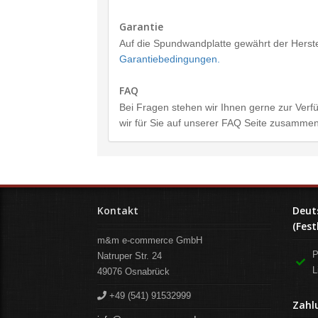
Garantie
Auf die Spundwandplatte gewährt der Herstel
Garantiebedingungen.
FAQ
Bei Fragen stehen wir Ihnen gerne zur Verfü
wir für Sie auf unserer FAQ Seite zusammeng
Kontakt
Deut
(Fest
m&m e-commerce GmbH
P
Natruper Str. 24
L
49076
Osnabrück
+49 (541) 91532999
Zahl