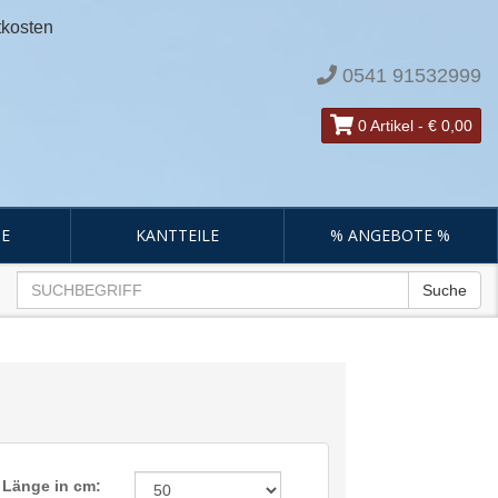
tkosten
0541 91532999
0 Artikel
-
€ 0,00
E
KANTTEILE
% ANGEBOTE %
Suche
Länge in cm: