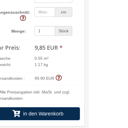
cm
ängenzuschnitt:
Stück
Menge:
hr Preis:
9,85 EUR
*
aeche:
0.55 m²
wicht:
1.17 kg
rsandkosten :
99,90 EUR
Alle Preisangaben inkl. MwSt. und zzgl.
rsandkosten
in den Warenkorb