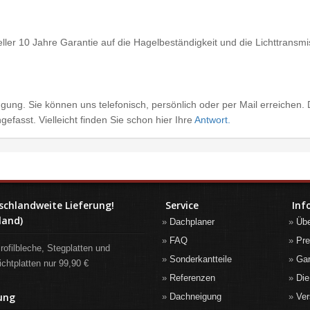
ler 10 Jahre Garantie auf die Hagelbeständigkeit und die Lichttransmi
gung. Sie können uns telefonisch, persönlich oder per Mail erreichen.
efasst. Vielleicht finden Sie schon hier Ihre
Antwort.
schlandweite Lieferung!
Service
Inf
land)
Dachplaner
Üb
FAQ
Pre
rofilbleche, Stegplatten und
Sonderkantteile
Gar
ichtplatten nur 99,90 €
Referenzen
Die
ung
Dachneigung
Ver