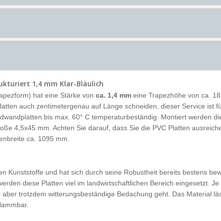
kturiert 1,4 mm Klar-Bläulich
apezform) hat eine Stärke von
ca. 1,4 mm
eine Trapezhöhe von ca. 18 
latten auch zentimetergenau auf Länge schneiden, dieser Service ist für
dwandplatten bis max. 60° C temperaturbeständig. Montiert werden di
roße 4,5x45 mm. Achten Sie darauf, dass Sie die PVC Platten ausreic
tenbreite ca. 1095 mm.
sten Kunststoffe und hat sich durch seine Robustheit bereits bestens bew
erden diese Platten viel im landwirtschaftlichen Bereich eingesetzt. 
e
aber trotzdem witterungsbeständige Bedachung geht. Das Material läss
flammbar.