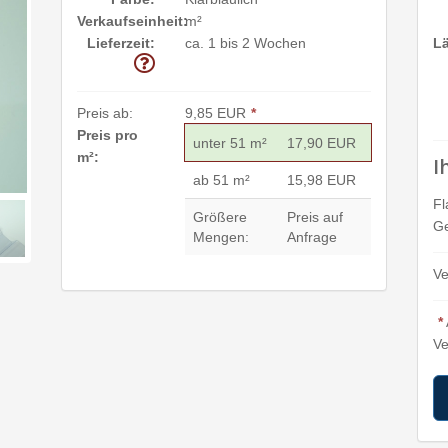
Verkaufseinheit:
m²
Lieferzeit:
ca. 1 bis 2 Wochen
L
Preis ab:
9,85 EUR
*
Preis pro
unter 51 m²
17,90 EUR
m²:
I
ab 51 m²
15,98 EUR
Fl
Größere
Preis auf
Ge
Mengen:
Anfrage
Ve
*
Ve