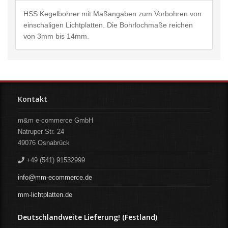
HSS Kegelbohrer mit Maßangaben zum Vorbohren von
einschaligen Lichtplatten. Die Bohrlochmaße reichen
von 3mm bis 14mm.
Kontakt
m&m e-commerce GmbH
Natruper Str. 24
49076
Osnabrück
+49 (541) 91532999
info@mm-ecommerce.de
mm-lichtplatten.de
Deutschlandweite Lieferung! (Festland)