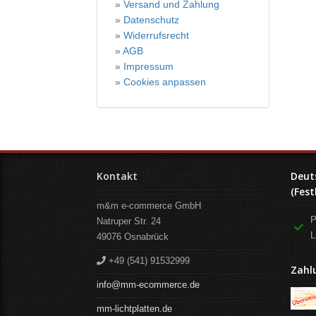
Versand und Zahlung
Datenschutz
Widerrufsrecht
AGB
Impressum
Cookies anpassen
Kontakt
Deut
(Fest
m&m e-commerce GmbH
P
Natruper Str. 24
L
49076
Osnabrück
+49 (541) 91532999
Zahl
info@mm-ecommerce.de
mm-lichtplatten.de