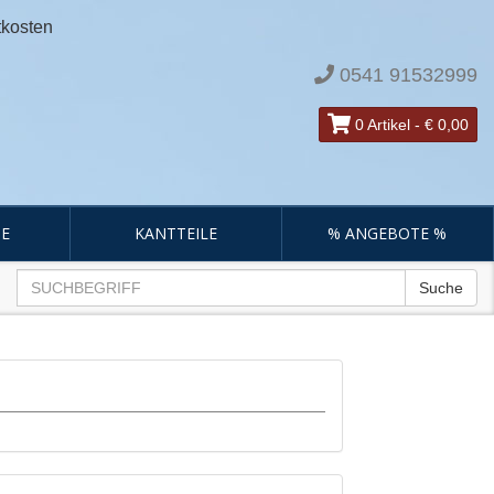
tkosten
0541 91532999
0 Artikel
-
€ 0,00
E
KANTTEILE
% ANGEBOTE %
Suche