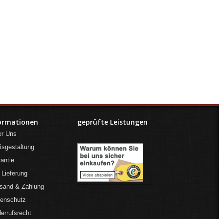
ormationen
geprüfte Leistungen
er Uns
isgestaltung
antie
 Lieferung
sand & Zahlung
tenschutz
errufsrecht