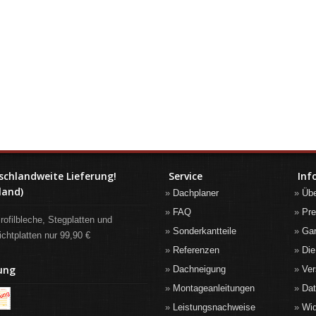
schlandweite Lieferung!
Service
Inf
land)
Dachplaner
Üb
FAQ
Pre
rofilbleche, Stegplatten und
Sonderkantteile
Gar
ichtplatten nur 99,90 €
Referenzen
Die
ung
Dachneigung
Ver
Montageanleitungen
Da
Leistungsnachweise
Wid