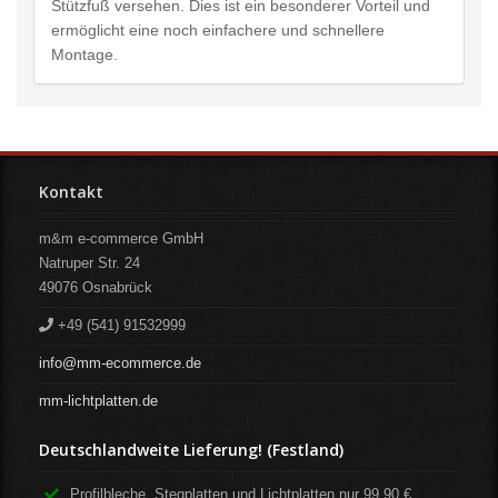
Stützfuß versehen. Dies ist ein besonderer Vorteil und
ermöglicht eine noch einfachere und schnellere
Montage.
Kontakt
m&m e-commerce GmbH
Natruper Str. 24
49076
Osnabrück
+49 (541) 91532999
info@mm-ecommerce.de
mm-lichtplatten.de
Deutschlandweite Lieferung! (Festland)
Profilbleche, Stegplatten und Lichtplatten nur 99,90 €