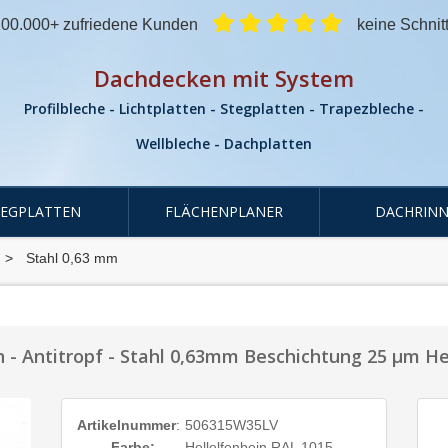
00.000+ zufriedene Kunden
keine Schnit
Dachdecken mit System
Profilbleche - Lichtplatten - Stegplatten - Trapezbleche -
Wellbleche - Dachplatten
TEGPLATTEN
FLÄCHENPLANER
DACHRINN
Stahl 0,63 mm
- Antitropf - Stahl 0,63mm Beschichtung 25 µm He
Artikelnummer
:
506315W35LV
Farbe:
Hellelfenbein RAL 1015