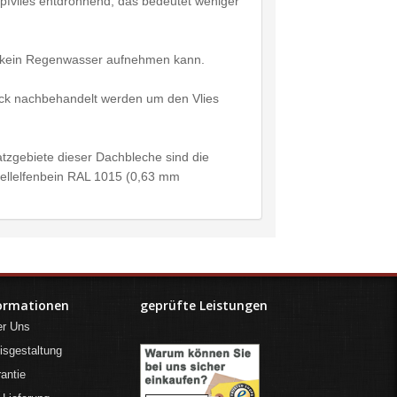
ropfvlies entdröhnend, das bedeutet weniger
toff kein Regenwasser aufnehmen kann.
lack nachbehandelt werden um den Vlies
tzgebiete dieser Dachbleche sind die
Hellelfenbein RAL 1015 (0,63 mm
ormationen
geprüfte Leistungen
er Uns
isgestaltung
antie