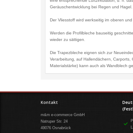
eine entsprechende Luftzirkulation, d. h. da
Geräuschentwicklung bei Regen und Hagel.
Der Vliesstoff wird werkseitig im oberen un
Werden die Profilbleche bauseitig geschnit
wieder zu sättigen.
Die Trapezbleche eignen sich zur Neueindec
Verarbeitung, auf Hallendächern, Carports
Materialstärke) kann auch als Wandblech g
Kontakt
Deut
(Fest
m&m e-commerce GmbH
P
Natruper Str. 24
L
49076
Osnabrück