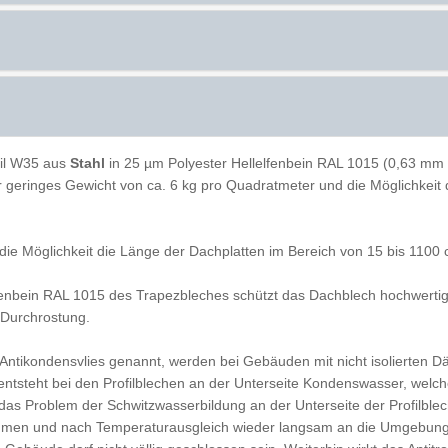
il W35 aus
Stahl
in 25 µm Polyester Hellelfenbein RAL 1015 (0,63 mm Ma
ihr geringes Gewicht von ca. 6 kg pro Quadratmeter und die Möglichke
die Möglichkeit die Länge der Dachplatten im Bereich von 15 bis 110
fenbein RAL 1015 des Trapezbleches schützt das Dachblech hochwertig 
 Durchrostung.
ch Antikondensvlies genannt, werden bei Gebäuden mit nicht isolierte
entsteht bei den Profilblechen an der Unterseite Kondenswasser, welch
as Problem der Schwitzwasserbildung an der Unterseite der Profilbleche
hmen und nach Temperaturausgleich wieder langsam an die Umgebung 