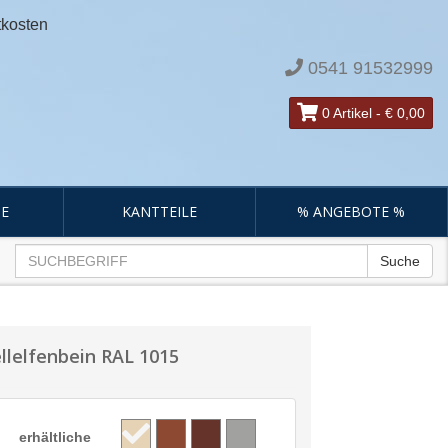
tkosten
0541 91532999
0 Artikel
-
€ 0,00
E
KANTTEILE
% ANGEBOTE %
Suche
llelfenbein RAL 1015
erhältliche