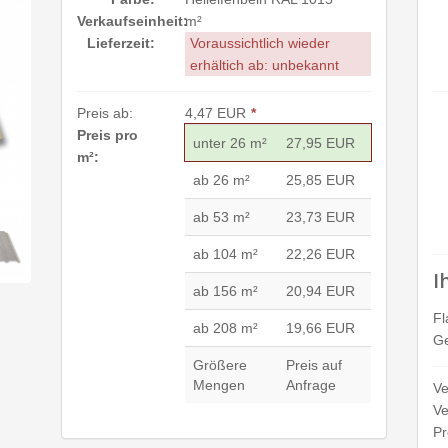
Verkaufseinheit:
m²
Lieferzeit:
Voraussichtlich wieder
erhältich ab: unbekannt
Preis ab:
4,47 EUR
*
Preis pro
unter 26 m²
27,95 EUR
m²:
ab 26 m²
25,85 EUR
ab 53 m²
23,73 EUR
ab 104 m²
22,26 EUR
I
ab 156 m²
20,94 EUR
Fl
ab 208 m²
19,66 EUR
Ge
Größere
Preis auf
Mengen
Anfrage
Ve
Ve
Pr