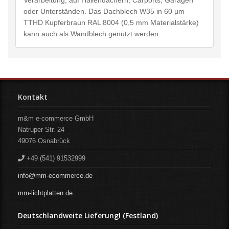
Verarbeitung, auf Hallendächern, Carports, Garagen
oder Unterständen. Das Dachblech W35 in 60 µm
TTHD Kupferbraun RAL 8004 (0,5 mm Materialstärke)
kann auch als Wandblech genutzt werden.
Kontakt
m&m e-commerce GmbH
Natruper Str. 24
49076
Osnabrück
+49 (541) 91532999
info@mm-ecommerce.de
mm-lichtplatten.de
Deutschlandweite Lieferung! (Festland)