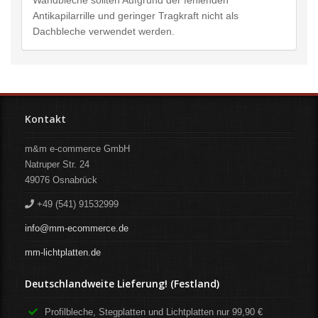
Wandbleche sollten Aufgrund der fehlenden
Antikapilarrille und geringer Tragkraft nicht als
Dachbleche verwendet werden.
Kontakt
m&m e-commerce GmbH
Natruper Str. 24
49076
Osnabrück
+49 (541) 91532999
info@mm-ecommerce.de
mm-lichtplatten.de
Deutschlandweite Lieferung! (Festland)
Profilbleche, Stegplatten und Lichtplatten nur 99,90 €