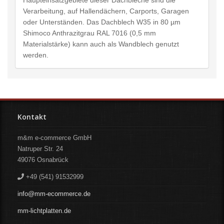
Haupteinsatzgebiete dieser Dachbleche sind die
Verarbeitung, auf Hallendächern, Carports, Garagen
oder Unterständen. Das Dachblech W35 in 80 µm
Shimoco Anthrazitgrau RAL 7016 (0,5 mm
Materialstärke) kann auch als Wandblech genutzt
werden.
Kontakt
m&m e-commerce GmbH
Natruper Str. 24
49076
Osnabrück
+49 (541) 91532999
info@mm-ecommerce.de
mm-lichtplatten.de