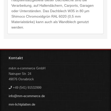
Haupteinsatzgebiete dieser Dachbleche sind die
Verarbeitung, auf Hallendächern, Carports, Garagen
oder Unterständen. Das Dachblech W35 in 80 µm
Shimoco Chromoxidgrün RAL 6020 (0,5 mm
Materialstärke) kann auch als Wandblech genutzt
werden.
Kontakt
m&m e-commerce GmbH
Natruper Str. 24
49076
Osnabrück
+49 (541) 91532999
info@mm-ecommerce.de
mm-lichtplatten.de