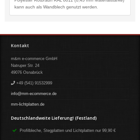
Polyester Rotbraun RAL 8012 (0,45 mm Materialstärke)
kann auch als Wandblech genutzt werden.
Kontakt
m&m e-commerce GmbH
Natruper Str. 24
49076
Osnabrück
+49 (541) 91532999
info@mm-ecommerce.de
mm-lichtplatten.de
Deutschlandweite Lieferung! (Festland)
Profilbleche, Stegplatten und Lichtplatten nur 99,90 €