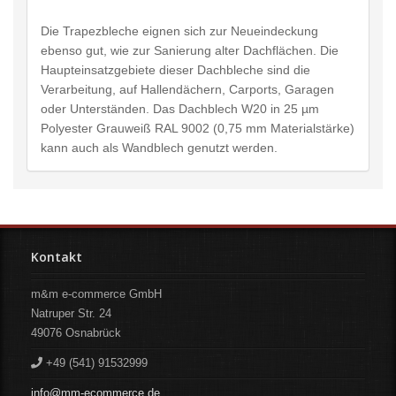
Die Trapezbleche eignen sich zur Neueindeckung
ebenso gut, wie zur Sanierung alter Dachflächen. Die
Haupteinsatzgebiete dieser Dachbleche sind die
Verarbeitung, auf Hallendächern, Carports, Garagen
oder Unterständen. Das Dachblech W20 in 25 µm
Polyester Grauweiß RAL 9002 (0,75 mm Materialstärke)
kann auch als Wandblech genutzt werden.
Kontakt
m&m e-commerce GmbH
Natruper Str. 24
49076
Osnabrück
+49 (541) 91532999
info@mm-ecommerce.de