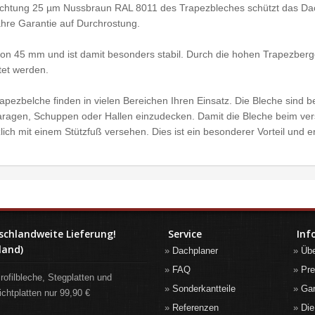
ichtung 25 µm Nussbraun RAL 8011 des Trapezbleches schützt das Dach
ahre Garantie auf Durchrostung.
n 45 mm und ist damit besonders stabil. Durch die hohen Trapezberge
tet werden.
ezbelche finden in vielen Bereichen Ihren Einsatz. Die Bleche sind b
ragen, Schuppen oder Hallen einzudecken. Damit die Bleche beim ve
lich mit einem Stützfuß versehen. Dies ist ein besonderer Vorteil und 
schlandweite Lieferung!
Service
Inf
land)
Dachplaner
Üb
FAQ
Pre
rofilbleche, Stegplatten und
Sonderkantteile
Gar
ichtplatten nur 99,90 €
Referenzen
Die