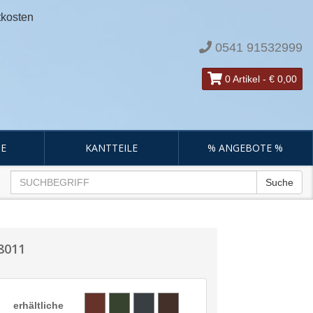
tkosten
0541 91532999
0 Artikel
-
€ 0,00
E
KANTTEILE
% ANGEBOTE %
Suche
8011
erhältliche