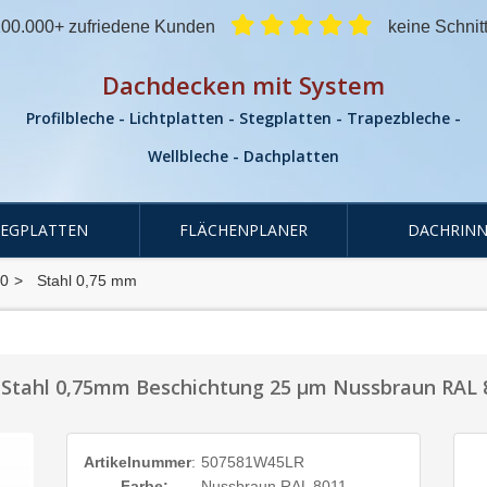
00.000+ zufriedene Kunden
keine Schnit
Dachdecken mit System
Profilbleche - Lichtplatten - Stegplatten - Trapezbleche -
Wellbleche - Dachplatten
TEGPLATTEN
FLÄCHENPLANER
DACHRINN
00
Stahl 0,75 mm
 Stahl 0,75mm Beschichtung 25 µm Nussbraun RAL 
Artikelnummer
:
507581W45LR
Farbe:
Nussbraun RAL 8011