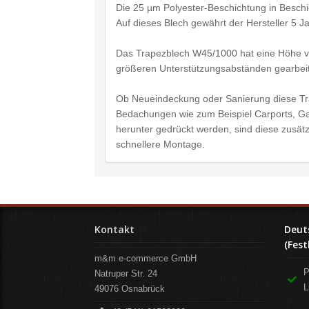
Die 25 µm Polyester-Beschichtung in Besch
Auf dieses Blech gewährt der Hersteller 5 J
Das Trapezblech W45/1000 hat eine Höhe vo
größeren Unterstützungsabständen gearbei
Ob Neueindeckung oder Sanierung diese Trap
Bedachungen wie zum Beispiel Carports, Ga
herunter gedrückt werden, sind diese zusätz
schnellere Montage.
Kontakt
Deut
(Fest
m&m e-commerce GmbH
P
Natruper Str. 24
L
49076
Osnabrück