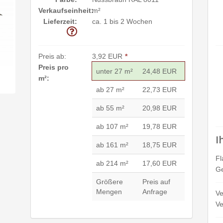
Verkaufseinheit:
m²
Lieferzeit:
ca. 1 bis 2 Wochen
Preis ab:
3,92 EUR
*
Preis pro
unter 27 m²
24,48 EUR
m²:
ab 27 m²
22,73 EUR
ab 55 m²
20,98 EUR
ab 107 m²
19,78 EUR
I
ab 161 m²
18,75 EUR
Fl
ab 214 m²
17,60 EUR
Ge
Größere
Preis auf
Mengen
Anfrage
Ve
Ve