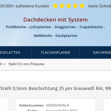
00.000+ zufriedene Kunden
keine Schnit
Dachdecken mit System
Profilbleche - Lichtplatten - Stegplatten - Trapezbleche -
Wellbleche - Dachplatten
TEGPLATTEN
FLÄCHENPLANER
DACHRINN
00
Stahl 0,5 mm Polyester
 Stahl 0,5mm Beschichtung 25 µm Grauweiß RAL 90
Artikelnummer
:
505092W45LR
Farbe:
Grauweiß RAL 9002