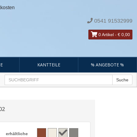
tkosten
0541 91532999
0 Artikel
-
€ 0,00
E
KANTTEILE
% ANGEBOTE %
Suche
02
erhältliche