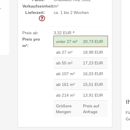
Verkaufseinheit:
m²
Lieferzeit:
ca. 1 bis 2 Wochen
Preis ab:
3,32 EUR
*
Preis pro
unter 27 m²
20,73 EUR
m²:
ab 27 m²
18,98 EUR
ab 55 m²
17,23 EUR
ab 107 m²
16,03 EUR
ab 161 m²
15,01 EUR
ab 214 m²
13,91 EUR
I
Größere
Preis auf
Mengen
Anfrage
Fl
Ge