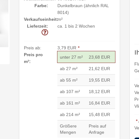
Farbe:
Dunkelbraun (ähnlich RAL
8014)
Verkaufseinheit:
m²
Lieferzeit:
ca. 1 bis 2 Wochen
Preis ab:
3,79 EUR
*
I
Preis pro
unter 27 m²
23,68 EUR
m²:
Fl
ab 27 m²
21,62 EUR
Ge
ab 55 m²
19,55 EUR
Ve
ab 107 m²
18,12 EUR
Ve
Pr
ab 161 m²
16,84 EUR
Vl
ab 214 m²
15,48 EUR
*
Größere
Preis auf
Ve
Mengen
Anfrage