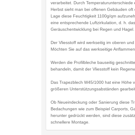
verarbeitet. Durch Temperaturunterschiede 
Herbst sieht man bei offenen Gebäuden oft d
Lage diese Feuchtigkeit 1100g/qm aufzune
eine entsprechende Luftzirkulation, d. h. da
Geräuschentwicklung bei Regen und Hagel.
Der Vliesstoff wird werkseitig im oberen un
Möchten Sie auf das werkseitige Anflammen v
Werden die Profilbleche bauseitig geschnitt
behandeln, damit der Vliesstoff kein Rege
Das Trapezblech W45/1000 hat eine Höhe vo
größeren Unterstützungsabständen gearbei
Ob Neueindeckung oder Sanierung diese Trap
Bedachungen wie zum Beispiel Carports, Ga
herunter gedrückt werden, sind diese zusätz
schnellere Montage.