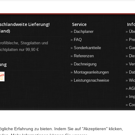
schlandweite Lieferung!
Service
Inf
land)
Dachplaner
Üb
FAQ
Pre
rofilbleche, Stegplatten und
Sonderkantteile
Gar
ichtplatten nur 99,90 €
Referenzen
Die
ung
Dachneigung
Ver
Montageanleitungen
Da
Leistungsnachweise
Wid
AG
Im
Co
liche Erfahrung zu bieten. Indem Sie auf "Akzeptieren" klicken,