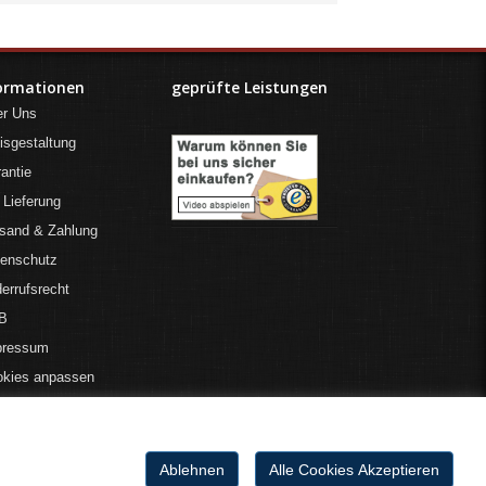
ormationen
geprüfte Leistungen
er Uns
isgestaltung
antie
 Lieferung
sand & Zahlung
tenschutz
errufsrecht
B
pressum
okies anpassen
Ablehnen
Alle Cookies Akzeptieren