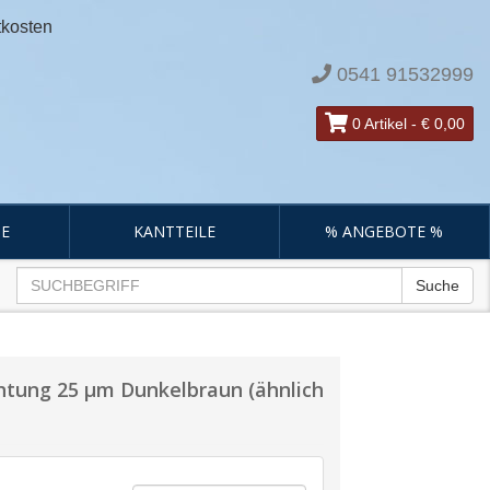
tkosten
0541 91532999
0 Artikel
-
€ 0,00
E
KANTTEILE
% ANGEBOTE %
Suche
chtung 25 µm Dunkelbraun (ähnlich