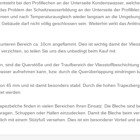
entsteht bei den Profillechen an der Unterseite Kondenswasser, welche
as Problem der Schwitzwasserbildung an der Unterseite der Profilbleche
hmen und nach Temperaturausgleich wieder langsam an die Umgebung 
s Gebäude darf nicht völlig geschlossen sein. Weiterhin wirkt das Antit
d unteren Bereich ca. 10cm angeflammt. Dies ist wichtig damit der Vli
erzichten, so teilen Sie uns dies unbedingt beim Kauf mit.
en, sind die Querstöße und der Traufbereich der Vliesstoffbeschichtung
nwasser aufnehmen kann, bzw. durch die Querüberlappung eindringen k
n 45 mm und ist damit besonders stabil. Durch die hohen Trapezberge
tet werden.
ezbelche finden in vielen Bereichen Ihren Einsatz. Die Bleche sind b
ragen, Schuppen oder Hallen einzudecken. Damit die Bleche beim ve
lich mit einem Stützfuß versehen. Dies ist ein besonderer Vorteil und 