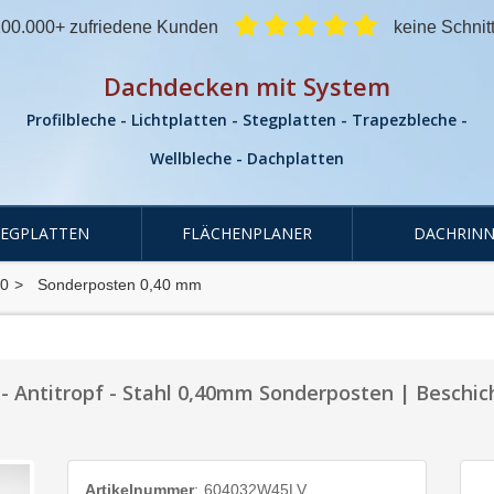
00.000+ zufriedene Kunden
keine Schnit
Dachdecken mit System
Profilbleche - Lichtplatten - Stegplatten - Trapezbleche -
Wellbleche - Dachplatten
TEGPLATTEN
FLÄCHENPLANER
DACHRINN
00
Sonderposten 0,40 mm
- Antitropf - Stahl 0,40mm Sonderposten | Beschi
Artikelnummer
:
604032W45LV