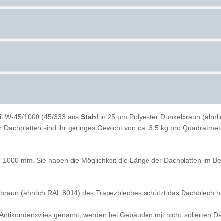
il W-45/1000 (45/333 aus
Stahl
in 25 µm Polyester Dunkelbraun (ähnli
der Dachplatten sind ihr geringes Gewicht von ca. 3,5 kg pro Quadratme
n 1000 mm. Sie haben die Möglichkeit die Länge der Dachplatten im B
braun (ähnlich RAL 8014) des Trapezbleches schützt das Dachblech ho
ch Antikondensvlies genannt, werden bei Gebäuden mit nicht isolierte