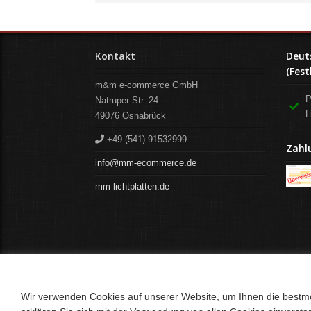
Kontakt
Deut
(Fest
m&m e-commerce GmbH
P
Natruper Str. 24
L
49076
Osnabrück
+49 (541) 91532999
Zahl
info@mm-ecommerce.de
mm-lichtplatten.de
Wir verwenden Cookies auf unserer Website, um Ihnen die bestmög