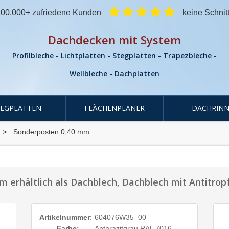
00.000+ zufriedene Kunden
keine Schnit
Dachdecken mit System
Profilbleche - Lichtplatten - Stegplatten - Trapezbleche -
Wellbleche - Dachplatten
TEGPLATTEN
FLÄCHENPLANER
DACHRINN
Sonderposten 0,40 mm
 erhältlich als Dachblech, Dachblech mit Antitro
Artikelnummer
:
604076W35_00
Farbe:
Anthrazitgrau RAL 7016