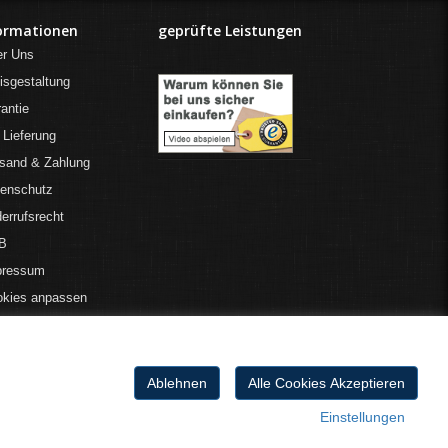
ormationen
geprüfte Leistungen
er Uns
isgestaltung
antie
 Lieferung
sand & Zahlung
tenschutz
errufsrecht
B
pressum
okies anpassen
Ablehnen
Alle Cookies Akzeptieren
Einstellungen