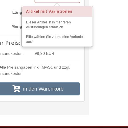
Artikel mit Variationen
cm
Länge:
Dieser Artikel ist in mehreren
m²
Menge:
Ausführungen erhältlich.
Bitte wählen Sie zuerst eine Variante
hr Preis:
aus!
---,--
rsandkosten:
99,90 EUR
Alle Preisangaben inkl. MwSt. und zzgl.
rsandkosten
in den Warenkorb