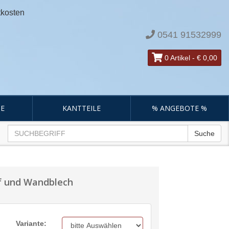
tkosten
0541 91532999
0 Artikel
-
€ 0,00
E
KANTTEILE
% ANGEBOTE %
Suche
pf und Wandblech
Variante: