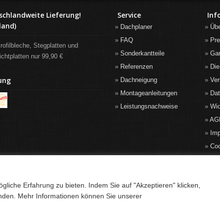
schlandweite Lieferung!
Service
Inf
land)
Dachplaner
Üb
FAQ
Pre
rofilbleche, Stegplatten und
Sonderkantteile
Gar
ichtplatten nur 99,90 €
Referenzen
Die
ung
Dachneigung
Ver
Montageanleitungen
Da
Leistungsnachweise
Wid
AG
Im
Co
liche Erfahrung zu bieten. Indem Sie auf "Akzeptieren" klicken,
anden. Mehr Informationen können Sie unserer