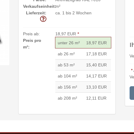
Verkaufseinheit:
m²
Lieferzeit:
ca. 1 bis 2 Wochen
Preis ab:
18,97 EUR
*
Preis pro
unter 26 m²
18,97 EUR
I
m²:
ab 26 m²
17,18 EUR
Ve
ab 53 m²
15,40 EUR
*
ab 104 m²
14,17 EUR
Ve
ab 156 m²
13,10 EUR
ab 208 m²
12,11 EUR