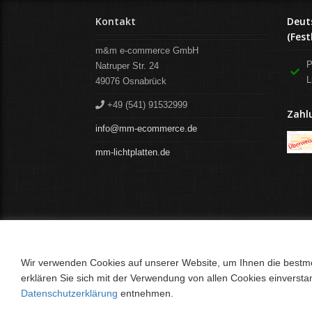
Kontakt
Deut
(Fest
m&m e-commerce GmbH
P
Natruper Str. 24
L
49076
Osnabrück
+49 (541) 91532999
Zahl
info@mm-ecommerce.de
mm-lichtplatten.de
Wir verwenden Cookies auf unserer Website, um Ihnen die bestmög
erklären Sie sich mit der Verwendung von allen Cookies einverst
Datenschutzerklärung
entnehmen.