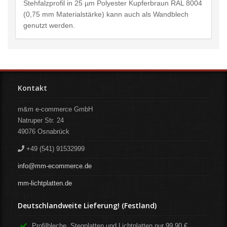
Stehfalzprofil in 25 µm Polyester Kupferbraun RAL 8004
(0,75 mm Materialstärke) kann auch als Wandblech
genutzt werden.
Kontakt
m&m e-commerce GmbH
Natruper Str. 24
49076
Osnabrück
+49 (541) 91532999
info@mm-ecommerce.de
mm-lichtplatten.de
Deutschlandweite Lieferung! (Festland)
Profilbleche, Stegplatten und Lichtplatten nur 99,90 €