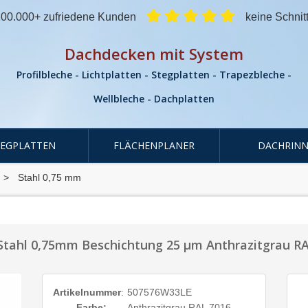
00.000+ zufriedene Kunden
keine Schnit
Dachdecken mit System
Profilbleche - Lichtplatten - Stegplatten - Trapezbleche -
Wellbleche - Dachplatten
TEGPLATTEN
FLÄCHENPLANER
DACHRINN
Stahl 0,75 mm
 Stahl 0,75mm Beschichtung 25 µm Anthrazitgrau R
Artikelnummer
:
507576W33LE
Farbe:
Anthrazitgrau RAL 7016