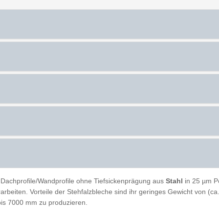
 Dachprofile/Wandprofile ohne Tiefsickenprägung aus
Stahl
in 25 µm P
erarbeiten. Vorteile der Stehfalzbleche sind ihr geringes Gewicht von (
bis 7000 mm zu produzieren.