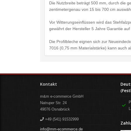
Die Nutzbreite beträgt 500 mm, durch die ger
zentimetergenau von 15 bis 700 cm auswäh
Vor Witterungseinflüssen wird das Stehfalzp
gewährt der Hersteller 5 Jahre Garantie auf
Die Profilbleche eignen sich zur Neueindeck
7016 (0,75 mm Materialstärke) kann auch a
Kontakt
Deut
(Fest
m&m e-commerce GmbH
P
Natruper Str. 24
L
49076
Osnabrück
+49 (541) 91532999
Zahl
info@mm-ecommerce.de