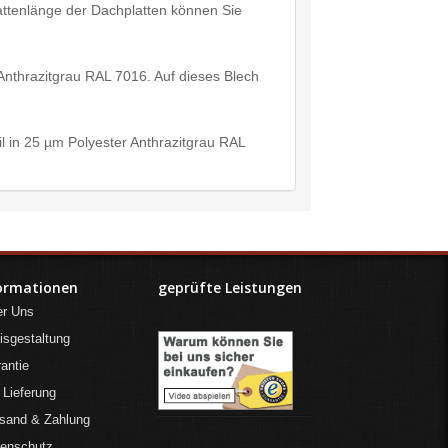
Plattenlänge der Dachplatten können Sie
 Anthrazitgrau RAL 7016. Auf dieses Blech
il in 25 µm Polyester Anthrazitgrau RAL
ormationen
geprüfte Leistungen
er Uns
isgestaltung
antie
 Lieferung
sand & Zahlung
tenschutz