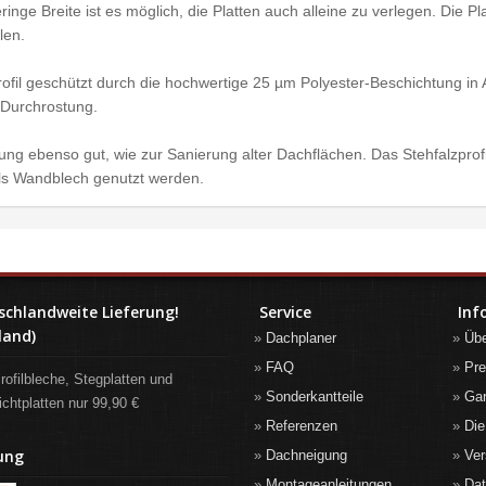
inge Breite ist es möglich, die Platten auch alleine zu verlegen. Die 
len.
rofil geschützt durch die hochwertige 25 µm Polyester-Beschichtung in
 Durchrostung.
ung ebenso gut, wie zur Sanierung alter Dachflächen. Das Stehfalzprof
ls Wandblech genutzt werden.
schlandweite Lieferung!
Service
Inf
land)
Dachplaner
Üb
FAQ
Pre
rofilbleche, Stegplatten und
Sonderkantteile
Gar
ichtplatten nur 99,90 €
Referenzen
Die
ung
Dachneigung
Ver
Montageanleitungen
Da