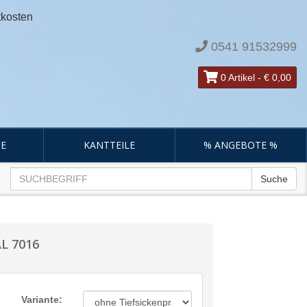
tkosten
0541 91532999
0 Artikel
-
€ 0,00
E
KANTTEILE
% ANGEBOTE %
Suche
AL 7016
Variante: