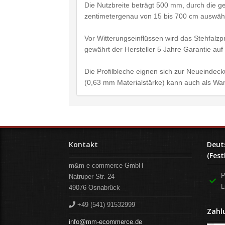
Die Nutzbreite beträgt 500 mm, durch die ger
zentimetergenau von 15 bis 700 cm auswäh
Vor Witterungseinflüssen wird das Stehfalzp
gewährt der Hersteller 5 Jahre Garantie auf
Die Profilbleche eignen sich zur Neueindec
(0,63 mm Materialstärke) kann auch als Wa
Kontakt
Deut
(Fest
m&m e-commerce GmbH
P
Natruper Str. 24
L
49076
Osnabrück
+49 (541) 91532999
Zahl
info@mm-ecommerce.de