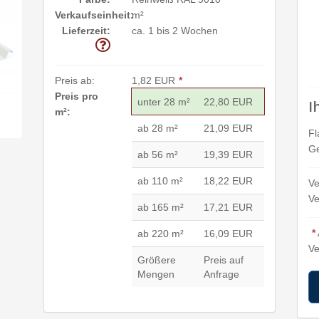
Verkaufseinheit:
m²
Lieferzeit:
ca. 1 bis 2 Wochen
Preis ab:
1,82 EUR
*
Preis pro
unter 28 m²
22,80 EUR
I
m²:
ab 28 m²
21,09 EUR
Fl
Ge
ab 56 m²
19,39 EUR
ab 110 m²
18,22 EUR
Ve
Ve
ab 165 m²
17,21 EUR
*
ab 220 m²
16,09 EUR
Ve
Größere
Preis auf
Mengen
Anfrage