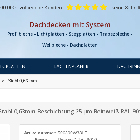
00.000+ zufriedene Kunden
keine Schnit
Dachdecken mit System
Profilbleche - Lichtplatten - Stegplatten - Trapezbleche -
Wellbleche - Dachplatten
TEGPLATTEN
FLÄCHENPLANER
DACHRINN
Stahl 0,63 mm
l Stahl 0,63mm Beschichtung 25 µm Reinweiß RAL 90
Artikelnummer
:
506390W33LE
Farbe:
Reinweiß RAL 9010