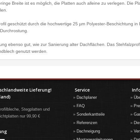
inge Breite ist es möglich, die Platten auch alleine zu verlegen. Die 
len.
rofil geschützt durch die hochwertige 25 µm Polyester-Beschichtung in
 Durchrostung.
kung ebenso gut, wie zur Sanierung alter Dachflächen. Das Stehfalzpro
ndblech genutzt werden.
schlandweite Lieferung!
Service
Inf
land)
Dachplaner
Üb
FAQ
Pre
rofilbleche, Stegplatten und
Sonderkantteile
Gar
ichtplatten nur 99,90 €
Referenzen
Die
ung
Dachneigung
Ver
Montageanleitungen
Da