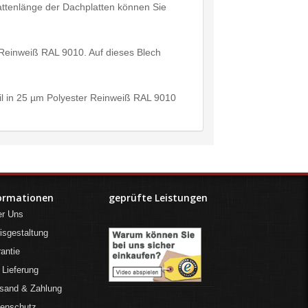
Plattenlänge der Dachplatten können Sie
 Reinweiß RAL 9010. Auf dieses Blech
fil in 25 µm Polyester Reinweiß RAL 9010
ormationen
geprüfte Leistungen
er Uns
isgestaltung
antie
 Lieferung
sand & Zahlung
tenschutz