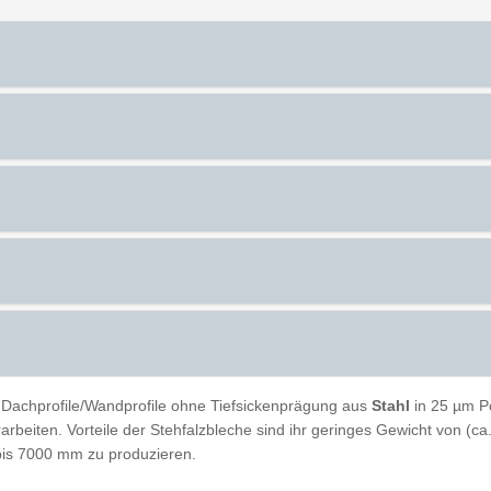
 Dachprofile/Wandprofile ohne Tiefsickenprägung aus
Stahl
in 25 µm P
erarbeiten. Vorteile der Stehfalzbleche sind ihr geringes Gewicht von (
bis 7000 mm zu produzieren.