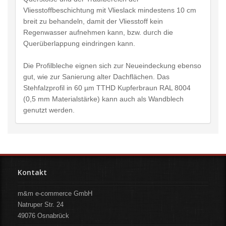
Vliesstoffbeschichtung mit Vlieslack mindestens 10 cm
breit zu behandeln, damit der Vliesstoff kein
Regenwasser aufnehmen kann, bzw. durch die
Querüberlappung eindringen kann.
Die Profilbleche eignen sich zur Neueindeckung ebenso
gut, wie zur Sanierung alter Dachflächen. Das
Stehfalzprofil in 60 µm TTHD Kupferbraun RAL 8004
(0,5 mm Materialstärke) kann auch als Wandblech
genutzt werden.
Kontakt
m&m e-commerce GmbH
Natruper Str. 24
49076
Osnabrück