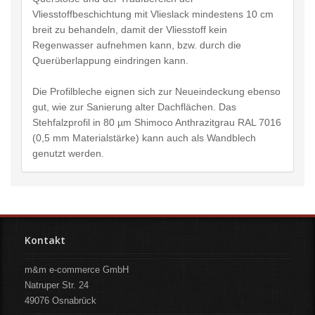
Vliesstoffbeschichtung mit Vlieslack mindestens 10 cm
breit zu behandeln, damit der Vliesstoff kein
Regenwasser aufnehmen kann, bzw. durch die
Querüberlappung eindringen kann.
Die Profilbleche eignen sich zur Neueindeckung ebenso
gut, wie zur Sanierung alter Dachflächen. Das
Stehfalzprofil in 80 µm Shimoco Anthrazitgrau RAL 7016
(0,5 mm Materialstärke) kann auch als Wandblech
genutzt werden.
Kontakt
m&m e-commerce GmbH
Natruper Str. 24
49076
Osnabrück