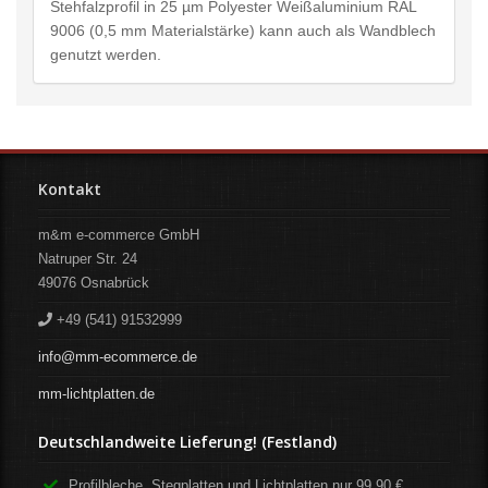
Stehfalzprofil in 25 µm Polyester Weißaluminium RAL
9006 (0,5 mm Materialstärke) kann auch als Wandblech
genutzt werden.
Kontakt
m&m e-commerce GmbH
Natruper Str. 24
49076
Osnabrück
+49 (541) 91532999
info@mm-ecommerce.de
mm-lichtplatten.de
Deutschlandweite Lieferung! (Festland)
Profilbleche, Stegplatten und Lichtplatten nur 99,90 €