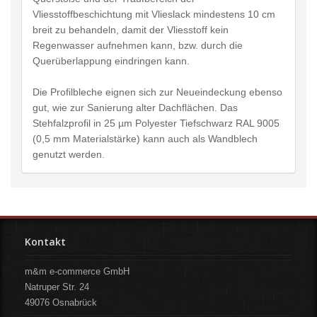
Vliesstoffbeschichtung mit Vlieslack mindestens 10 cm
breit zu behandeln, damit der Vliesstoff kein
Regenwasser aufnehmen kann, bzw. durch die
Querüberlappung eindringen kann.
Die Profilbleche eignen sich zur Neueindeckung ebenso
gut, wie zur Sanierung alter Dachflächen. Das
Stehfalzprofil in 25 µm Polyester Tiefschwarz RAL 9005
(0,5 mm Materialstärke) kann auch als Wandblech
genutzt werden.
Kontakt
m&m e-commerce GmbH
Natruper Str. 24
49076
Osnabrück