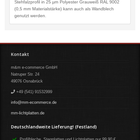
Stehfalzprofil in 25 µm Polyester Grauweiß RAL 9002
(0,5 mm Materialstärke) kann auch als Wandblech
genutzt werden.
Kontakt
m&m e-commerce GmbH
Natruper Str. 24
49076
Osnabrück
+49 (541) 91532999
info@mm-ecommerce.de
mm-lichtplatten.de
Deutschlandweite Lieferung! (Festland)
Profilbleche, Stegplatten und Lichtplatten nur 99,90 €