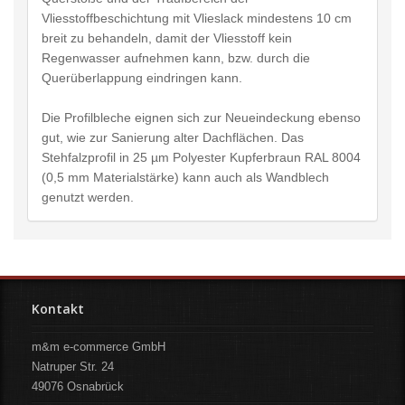
Vliesstoffbeschichtung mit Vlieslack mindestens 10 cm
breit zu behandeln, damit der Vliesstoff kein
Regenwasser aufnehmen kann, bzw. durch die
Querüberlappung eindringen kann.
Die Profilbleche eignen sich zur Neueindeckung ebenso
gut, wie zur Sanierung alter Dachflächen. Das
Stehfalzprofil in 25 µm Polyester Kupferbraun RAL 8004
(0,5 mm Materialstärke) kann auch als Wandblech
genutzt werden.
Kontakt
m&m e-commerce GmbH
Natruper Str. 24
49076
Osnabrück