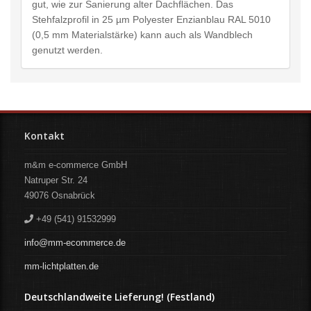
gut, wie zur Sanierung alter Dachflächen. Das
Stehfalzprofil in 25 µm Polyester Enzianblau RAL 5010
(0,5 mm Materialstärke) kann auch als Wandblech
genutzt werden.
Kontakt
m&m e-commerce GmbH
Natruper Str. 24
49076
Osnabrück
+49 (541) 91532999
info@mm-ecommerce.de
mm-lichtplatten.de
Deutschlandweite Lieferung! (Festland)