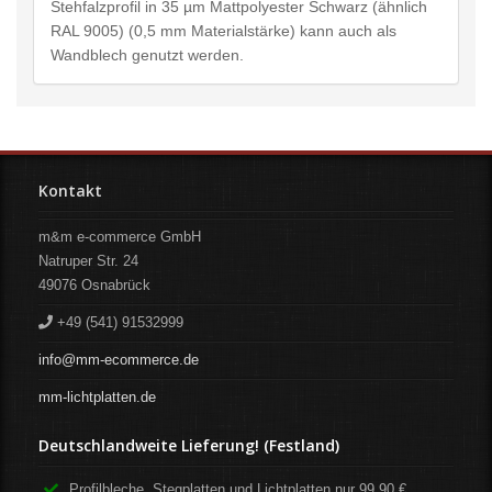
Stehfalzprofil in 35 µm Mattpolyester Schwarz (ähnlich
RAL 9005) (0,5 mm Materialstärke) kann auch als
Wandblech genutzt werden.
Kontakt
m&m e-commerce GmbH
Natruper Str. 24
49076
Osnabrück
+49 (541) 91532999
info@mm-ecommerce.de
mm-lichtplatten.de
Deutschlandweite Lieferung! (Festland)
Profilbleche, Stegplatten und Lichtplatten nur 99,90 €