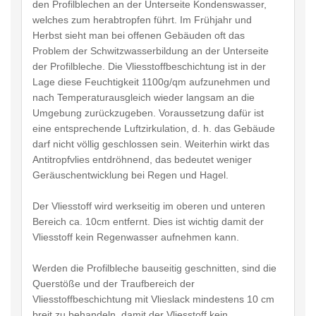
den Profilblechen an der Unterseite Kondenswasser,
welches zum herabtropfen führt. Im Frühjahr und
Herbst sieht man bei offenen Gebäuden oft das
Problem der Schwitzwasserbildung an der Unterseite
der Profilbleche. Die Vliesstoffbeschichtung ist in der
Lage diese Feuchtigkeit 1100g/qm aufzunehmen und
nach Temperaturausgleich wieder langsam an die
Umgebung zurückzugeben. Voraussetzung dafür ist
eine entsprechende Luftzirkulation, d. h. das Gebäude
darf nicht völlig geschlossen sein. Weiterhin wirkt das
Antitropfvlies entdröhnend, das bedeutet weniger
Geräuschentwicklung bei Regen und Hagel.
Der Vliesstoff wird werkseitig im oberen und unteren
Bereich ca. 10cm entfernt. Dies ist wichtig damit der
Vliesstoff kein Regenwasser aufnehmen kann.
Werden die Profilbleche bauseitig geschnitten, sind die
Querstöße und der Traufbereich der
Vliesstoffbeschichtung mit Vlieslack mindestens 10 cm
breit zu behandeln, damit der Vliesstoff kein