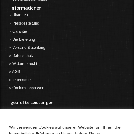
Informationen
Über Uns
Preisgestaltung
Garantie
Die Lieferung
Versand & Zahlung
Datenschutz
Widerrufsrecht
AGB
Impressum
Cookies anpassen
geprüfte Leistungen
Wir verwenden Cookies auf unserer Website, um Ihnen die
bestmögliche Erfahrung zu bieten. Indem Sie auf