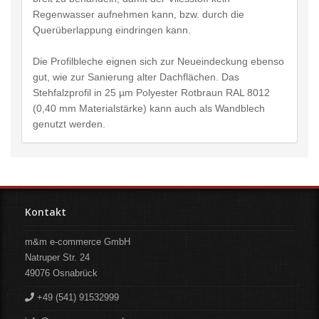
Regenwasser aufnehmen kann, bzw. durch die
Querüberlappung eindringen kann.
Die Profilbleche eignen sich zur Neueindeckung ebenso
gut, wie zur Sanierung alter Dachflächen. Das
Stehfalzprofil in 25 µm Polyester Rotbraun RAL 8012
(0,40 mm Materialstärke) kann auch als Wandblech
genutzt werden.
Kontakt
m&m e-commerce GmbH
Natruper Str. 24
49076
Osnabrück
+49 (541) 91532999