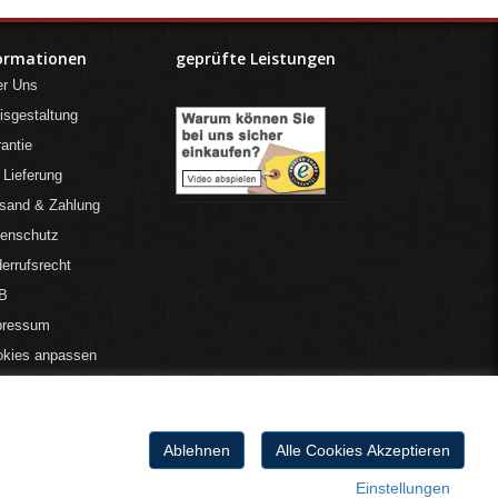
ormationen
geprüfte Leistungen
er Uns
isgestaltung
antie
 Lieferung
sand & Zahlung
tenschutz
errufsrecht
B
pressum
okies anpassen
Ablehnen
Alle Cookies Akzeptieren
Einstellungen