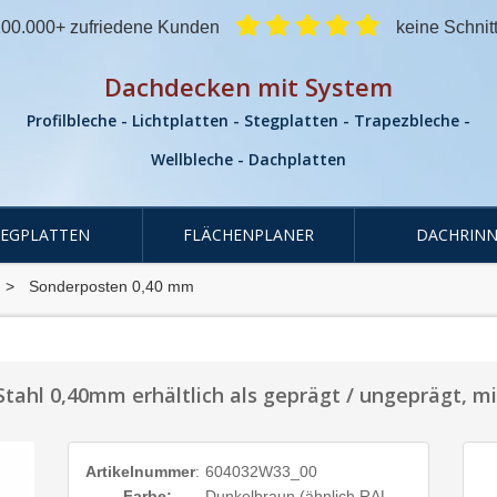
00.000+ zufriedene Kunden
keine Schnit
Dachdecken mit System
Profilbleche - Lichtplatten - Stegplatten - Trapezbleche -
Wellbleche - Dachplatten
TEGPLATTEN
FLÄCHENPLANER
DACHRINN
Sonderposten 0,40 mm
Stahl 0,40mm erhältlich als geprägt / ungeprägt, mi
Artikelnummer
:
604032W33_00
Farbe:
Dunkelbraun (ähnlich RAL