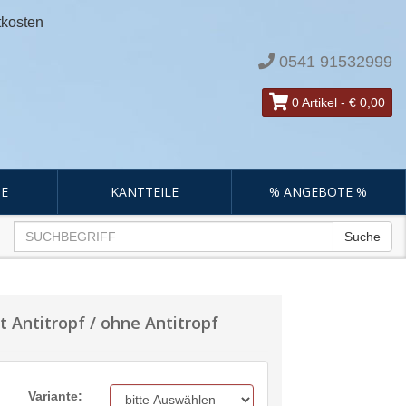
tkosten
0541 91532999
0 Artikel
-
€ 0,00
E
KANTTEILE
% ANGEBOTE %
Suche
t Antitropf / ohne Antitropf
Variante: