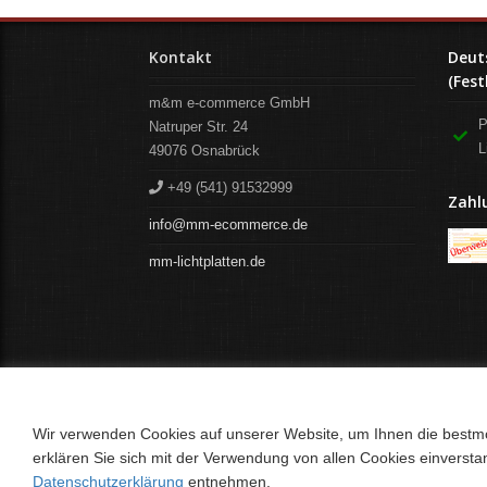
Kontakt
Deut
(Fest
m&m e-commerce GmbH
P
Natruper Str. 24
L
49076
Osnabrück
+49 (541) 91532999
Zahl
info@mm-ecommerce.de
mm-lichtplatten.de
Wir verwenden Cookies auf unserer Website, um Ihnen die bestmög
erklären Sie sich mit der Verwendung von allen Cookies einverst
Datenschutzerklärung
entnehmen.