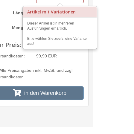
Artikel mit Variationen
cm
Länge:
Dieser Artikel ist in mehreren
m²
Menge:
Ausführungen erhältlich.
Bitte wählen Sie zuerst eine Variante
hr Preis:
aus!
---,--
rsandkosten:
99,90 EUR
Alle Preisangaben inkl. MwSt. und zzgl.
rsandkosten
in den Warenkorb