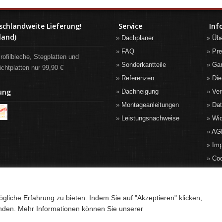
schlandweite Lieferung!
Service
Inf
land)
Dachplaner
Üb
FAQ
Pre
rofilbleche, Stegplatten und
Sonderkantteile
Gar
ichtplatten nur 99,90 €
Referenzen
Die
ung
Dachneigung
Ver
Montageanleitungen
Da
Leistungsnachweise
Wid
AG
Im
Co
liche Erfahrung zu bieten. Indem Sie auf "Akzeptieren" klicken,
anden. Mehr Informationen können Sie unserer