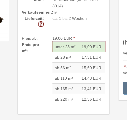
8014)
Verkaufseinheit:
m²
Lieferzeit:
ca. 1 bis 2 Wochen
Preis ab:
19,00 EUR
*
I
Preis pro
unter 28 m²
19,00 EUR
m²:
Ve
ab 28 m²
17,31 EUR
*
ab 56 m²
15,60 EUR
Ve
ab 110 m²
14,43 EUR
ab 165 m²
13,41 EUR
ab 220 m²
12,36 EUR