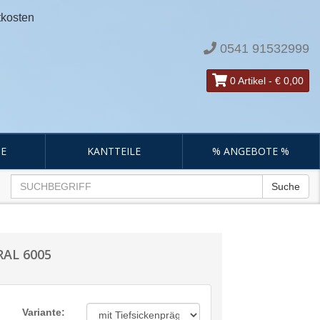
tkosten
0541 91532999
0 Artikel
-
€ 0,00
E
KANTTEILE
% ANGEBOTE %
Suche
RAL 6005
Variante: