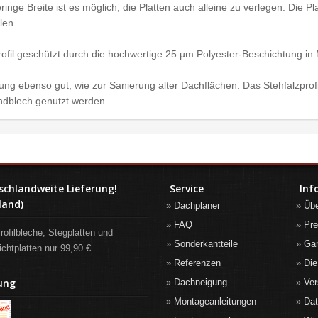
inge Breite ist es möglich, die Platten auch alleine zu verlegen. Die 
len.
profil geschützt durch die hochwertige 25 µm Polyester-Beschichtung i
kung ebenso gut, wie zur Sanierung alter Dachflächen. Das Stehfalzpro
ndblech genutzt werden.
schlandweite Lieferung!
Service
Inf
land)
Dachplaner
Üb
FAQ
Pre
rofilbleche, Stegplatten und
Sonderkantteile
Gar
ichtplatten nur 99,90 €
Referenzen
Die
ung
Dachneigung
Ver
Montageanleitungen
Da