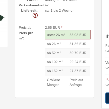
Verkaufseinheit:
m²
Lieferzeit:
ca. 1 bis 2 Wochen
Preis ab:
2,65 EUR
*
Preis pro
unter 26 m²
33,08 EUR
I
m²:
ab 26 m²
31,86 EUR
Fl
Ge
ab 52 m²
30,70 EUR
ab 102 m²
29,24 EUR
Ve
Ve
ab 152 m²
27,87 EUR
*
Größere
Preis auf
Mengen
Anfrage
Ve