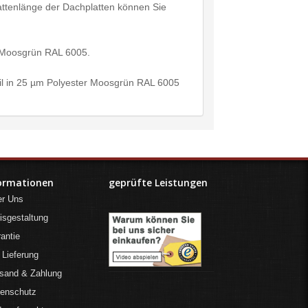
Plattenlänge der Dachplatten können Sie
n Moosgrün RAL 6005.
fil in 25 µm Polyester Moosgrün RAL 6005
ormationen
geprüfte Leistungen
er Uns
isgestaltung
antie
 Lieferung
sand & Zahlung
tenschutz