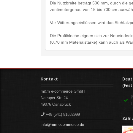
Die Nutzbreite beträgt 500 mm, durch die ger
zentimetergenau von 15 bis 700 cm auswäh
Vor Witterungseinflüssen wird das Stehfalz
Die Profilbleche eignen sich zur Neueindec
(0,70 mm Materialstärke) kann auch als Wa
Kontakt
Deut
(Fest
m&m e-commerce GmbH
P
Natruper Str. 24
L
49076
Osnabrück
+49 (541) 91532999
Zahl
info@mm-ecommerce.de