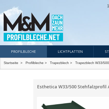
1
PROFILBLECHE
LICHTPLATTEN
S
Startseite
Profilbleche
Trapezblech
Trapezblech W33/500
Esthetica W33/500 Stehfalzprofi