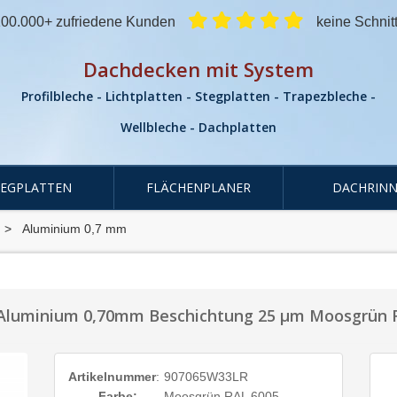
00.000+ zufriedene Kunden
keine Schnit
Dachdecken mit System
Profilbleche - Lichtplatten - Stegplatten - Trapezbleche -
Wellbleche - Dachplatten
TEGPLATTEN
FLÄCHENPLANER
DACHRINN
Aluminium 0,7 mm
l Aluminium 0,70mm Beschichtung 25 µm Moosgrün 
Artikelnummer
:
907065W33LR
Farbe:
Moosgrün RAL 6005