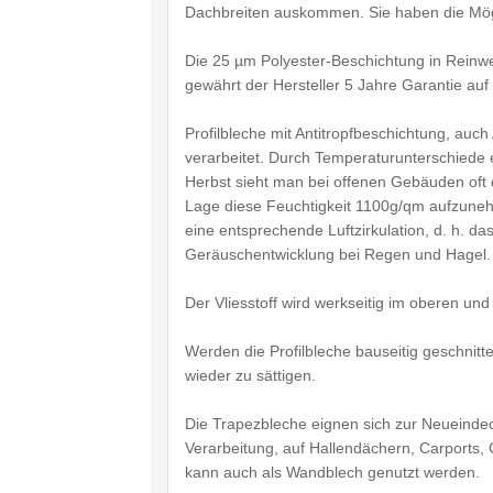
Dachbreiten auskommen. Sie haben die Mögl
Die 25 µm Polyester-Beschichtung in Reinwe
gewährt der Hersteller 5 Jahre Garantie auf
Profilbleche mit Antitropfbeschichtung, au
verarbeitet. Durch Temperaturunterschiede 
Herbst sieht man bei offenen Gebäuden oft d
Lage diese Feuchtigkeit 1100g/qm aufzune
eine entsprechende Luftzirkulation, d. h. da
Geräuschentwicklung bei Regen und Hagel.
Der Vliesstoff wird werkseitig im oberen un
Werden die Profilbleche bauseitig geschnit
wieder zu sättigen.
Die Trapezbleche eignen sich zur Neueindec
Verarbeitung, auf Hallendächern, Carports
kann auch als Wandblech genutzt werden.