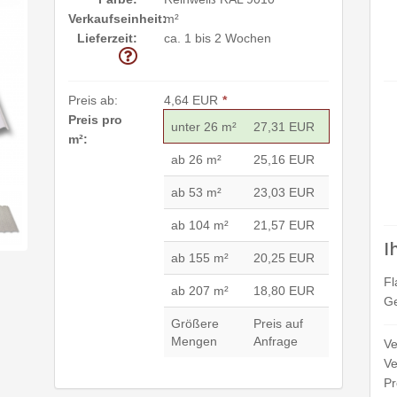
Verkaufseinheit:
m²
Lieferzeit:
ca. 1 bis 2 Wochen
Preis ab:
4,64 EUR
*
Preis pro
unter 26 m²
27,31 EUR
m²:
ab 26 m²
25,16 EUR
ab 53 m²
23,03 EUR
ab 104 m²
21,57 EUR
I
ab 155 m²
20,25 EUR
Fl
ab 207 m²
18,80 EUR
Ge
Größere
Preis auf
Mengen
Anfrage
Ve
Ve
Pr