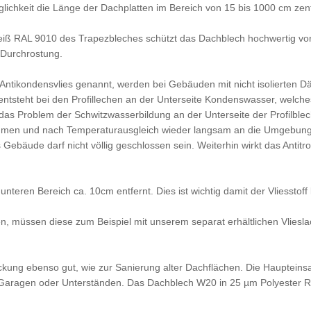
ichkeit die Länge der Dachplatten im Bereich von 15 bis 1000 cm ze
iß RAL 9010 des Trapezbleches schützt das Dachblech hochwertig vor 
 Durchrostung.
ch Antikondensvlies genannt, werden bei Gebäuden mit nicht isolierte
entsteht bei den Profillechen an der Unterseite Kondenswasser, welche
as Problem der Schwitzwasserbildung an der Unterseite der Profilbleche
hmen und nach Temperaturausgleich wieder langsam an die Umgebung 
s Gebäude darf nicht völlig geschlossen sein. Weiterhin wirkt das Antit
d unteren Bereich ca. 10cm entfernt. Dies ist wichtig damit der Vliess
ten, müssen diese zum Beispiel mit unserem separat erhältlichen Vlies
kung ebenso gut, wie zur Sanierung alter Dachflächen. Die Haupteinsa
, Garagen oder Unterständen. Das Dachblech W20 in 25 µm Polyester 