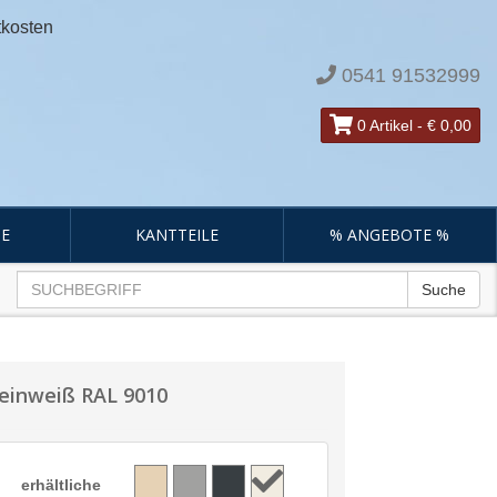
tkosten
0541 91532999
0 Artikel
-
€ 0,00
E
KANTTEILE
% ANGEBOTE %
Suche
Reinweiß RAL 9010
erhältliche