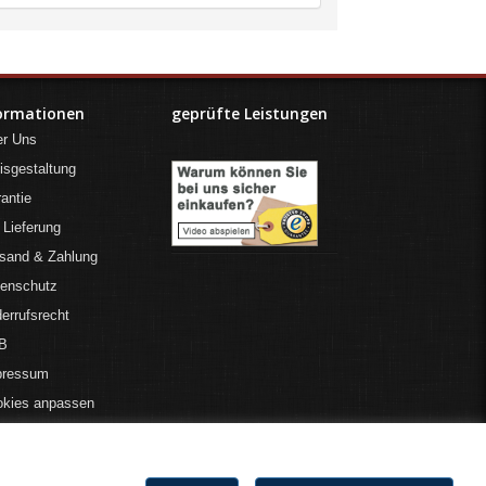
ormationen
geprüfte Leistungen
er Uns
isgestaltung
antie
 Lieferung
sand & Zahlung
tenschutz
errufsrecht
B
pressum
okies anpassen