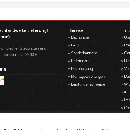
schlandweite Lieferung!
Service
Inf
land)
Dachplaner
Üb
FAQ
Pre
rofilbleche, Stegplatten und
Sonderkantteile
Gar
ichtplatten nur 99,90 €
Referenzen
Die
ung
Dachneigung
Ver
Montageanleitungen
Da
Leistungsnachweise
Wid
AG
Im
Co