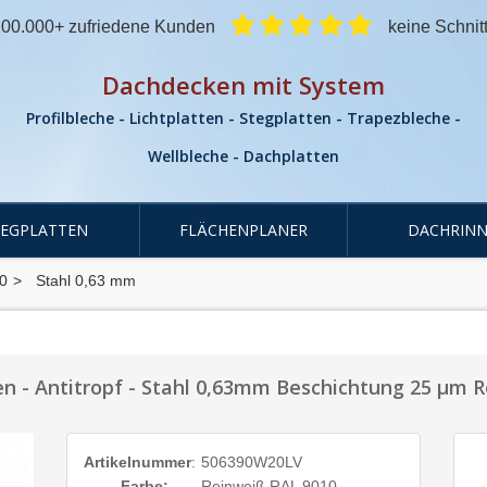
00.000+ zufriedene Kunden
keine Schnit
Dachdecken mit System
Profilbleche - Lichtplatten - Stegplatten - Trapezbleche -
Wellbleche - Dachplatten
TEGPLATTEN
FLÄCHENPLANER
DACHRINN
0
Stahl 0,63 mm
n - Antitropf - Stahl 0,63mm Beschichtung 25 µm 
Artikelnummer
:
506390W20LV
Farbe:
Reinweiß RAL 9010