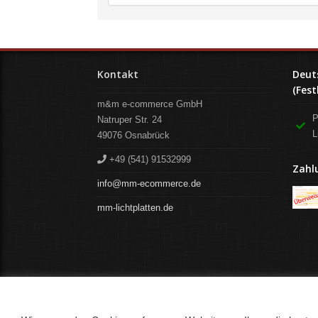
Kontakt
Deut
(Fest
m&m e-commerce GmbH
P
Natruper Str. 24
L
49076
Osnabrück
+49 (541) 91532999
Zahl
info@mm-ecommerce.de
mm-lichtplatten.de