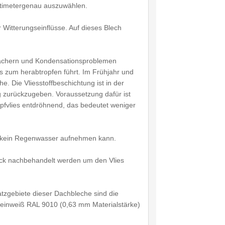
ntimetergenau auszuwählen.
Witterungseinflüsse. Auf dieses Blech
n Dächern und Kondensationsproblemen
s zum herabtropfen führt. Im Frühjahr und
. Die Vliesstoffbeschichtung ist in der
zurückzugeben. Voraussetzung dafür ist
ropfvlies entdröhnend, das bedeutet weniger
toff kein Regenwasser aufnehmen kann.
lack nachbehandelt werden um den Vlies
tzgebiete dieser Dachbleche sind die
Reinweiß RAL 9010 (0,63 mm Materialstärke)