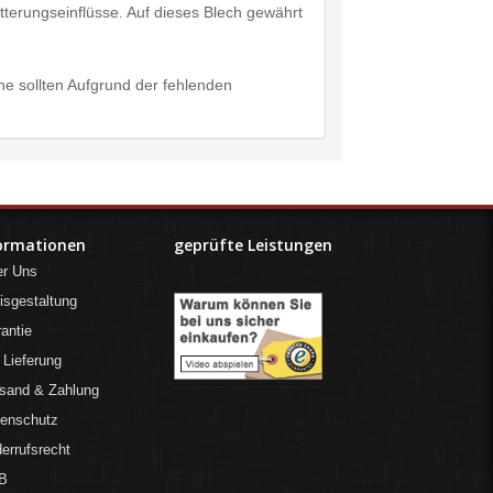
terungseinflüsse. Auf dieses Blech gewährt
e sollten Aufgrund der fehlenden
ormationen
geprüfte Leistungen
er Uns
isgestaltung
antie
 Lieferung
sand & Zahlung
tenschutz
errufsrecht
B