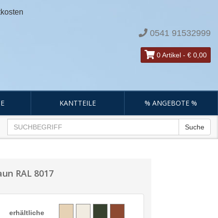
tkosten
0541 91532999
0 Artikel
-
€ 0,00
E
KANTTEILE
% ANGEBOTE %
Suche
aun RAL 8017
erhältliche