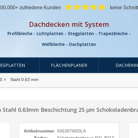
00.000+ zufriedene Kunden
keine Schnit
Dachdecken mit System
Profilbleche - Lichtplatten - Stegplatten - Trapezbleche -
Wellbleche - Dachplatten
TEGPLATTEN
FLÄCHENPLANER
DACHRINN
0
Stahl 0,63 mm
 Stahl 0,63mm Beschichtung 25 µm Schokoladenbr
Artikelnummer
:
506387W20LA
Farbe:
Schokoladenbraun RAL 8017