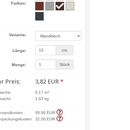
Farben:
Variante:
cm
Länge:
Stück
Menge:
hr Preis:
3,82 EUR
*
aeche:
0.17 m²
wicht:
1.03 kg
rsandkosten :
99,90 EUR
rpackungskosten:
32,00 EUR