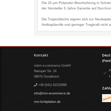
Die 25 µm Polyester-Beschichtung in Schoko
der Hersteller 5 Jahre Garantie auf Durchro
Die Trapezbleche eignen sich zur Neubeplan
Antikapilarrille und geringer Tragkraft nich
Kontakt
Deut
(Fest
m&m e-commerce GmbH
P
Natruper Str. 24
L
49076
Osnabrück
+49 (541) 91532999
Zahl
info@mm-ecommerce.de
mm-lichtplatten.de