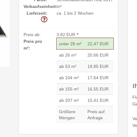
Verkaufseinheit:
m²
Lieferzeit:
ca. 1 bis 2 Wochen
Preis ab:
3,82 EUR
*
Preis pro
unter 26 m²
22,47 EUR
m²:
ab 26 m²
20,66 EUR
ab 53 m²
18,85 EUR
ab 104 m²
17,64 EUR
I
ab 155 m²
16,55 EUR
Fl
ab 207 m²
15,41 EUR
Ge
Größere
Preis auf
Mengen
Anfrage
Ve
Ve