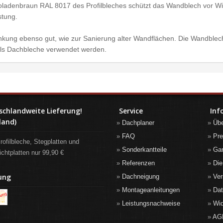
ladenbraun RAL 8017 des Profilbleches schützt das Wandblech vor Wit
stung.
kung ebenso gut, wie zur Sanierung alter Wandflächen. Die Wandblech
t als Dachbleche verwendet werden.
schlandweite Lieferung!
Service
Inf
land)
Dachplaner
Üb
FAQ
Pre
rofilbleche, Stegplatten und
Sonderkantteile
Gar
ichtplatten nur 99,90 €
Referenzen
Die
ung
Dachneigung
Ver
Montageanleitungen
Da
Leistungsnachweise
Wid
AG