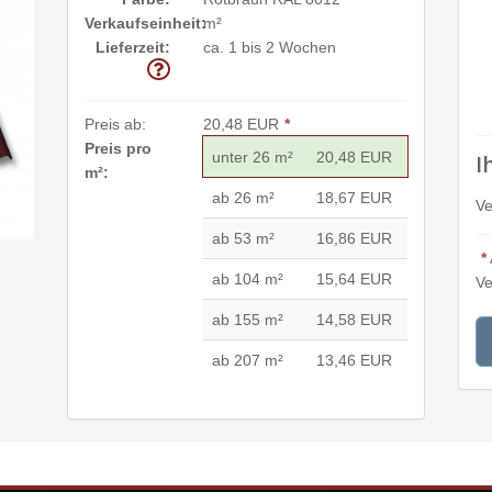
Verkaufseinheit:
m²
Lieferzeit:
ca. 1 bis 2 Wochen
Preis ab:
20,48 EUR
*
Preis pro
unter 26 m²
20,48 EUR
I
m²:
ab 26 m²
18,67 EUR
Ve
ab 53 m²
16,86 EUR
*
ab 104 m²
15,64 EUR
Ve
ab 155 m²
14,58 EUR
ab 207 m²
13,46 EUR