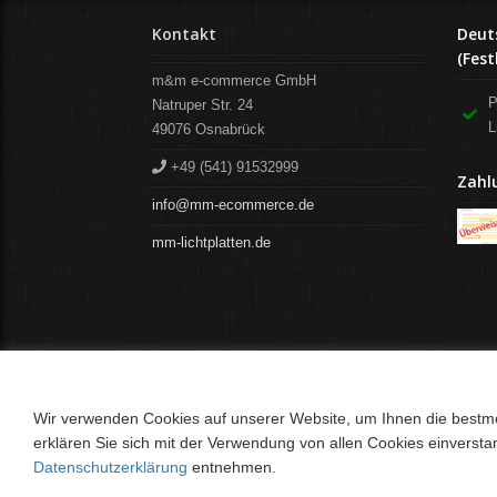
Kontakt
Deut
(Fest
m&m e-commerce GmbH
P
Natruper Str. 24
L
49076
Osnabrück
+49 (541) 91532999
Zahl
info@mm-ecommerce.de
mm-lichtplatten.de
Wir verwenden Cookies auf unserer Website, um Ihnen die bestmög
erklären Sie sich mit der Verwendung von allen Cookies einverst
Datenschutzerklärung
entnehmen.