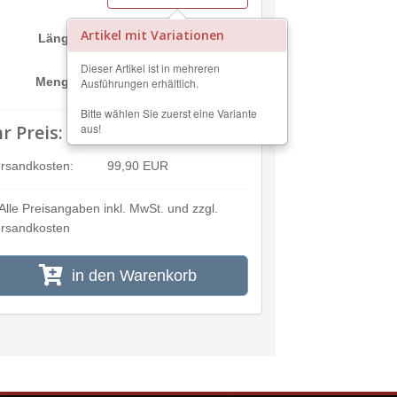
Artikel mit Variationen
cm
Länge:
Dieser Artikel ist in mehreren
m²
Menge:
Ausführungen erhältlich.
Bitte wählen Sie zuerst eine Variante
hr Preis:
aus!
---,--
rsandkosten:
99,90 EUR
Alle Preisangaben inkl. MwSt. und zzgl.
rsandkosten
in den Warenkorb