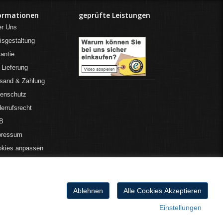
ormationen
geprüfte Leistungen
er Uns
isgestaltung
antie
 Lieferung
sand & Zahlung
tenschutz
errufsrecht
B
pressum
okies anpassen
Ablehnen
Alle Cookies Akzeptieren
Einstellungen