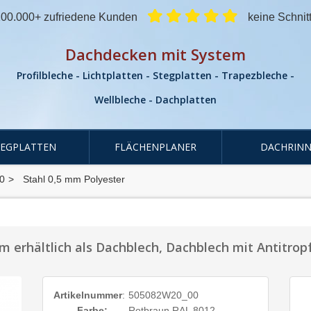
00.000+ zufriedene Kunden
keine Schnit
Dachdecken mit System
Profilbleche - Lichtplatten - Stegplatten - Trapezbleche -
Wellbleche - Dachplatten
TEGPLATTEN
FLÄCHENPLANER
DACHRINN
0
Stahl 0,5 mm Polyester
 erhältlich als Dachblech, Dachblech mit Antitro
Artikelnummer
:
505082W20_00
Farbe:
Rotbraun RAL 8012