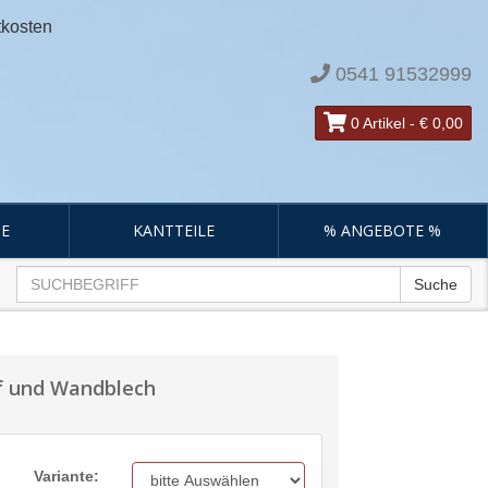
tkosten
0541 91532999
0 Artikel
-
€ 0,00
E
KANTTEILE
% ANGEBOTE %
Suche
pf und Wandblech
Variante: