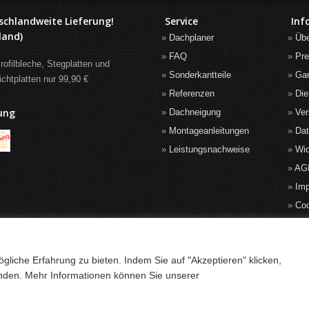
schlandweite Lieferung!
Service
Inf
land)
Dachplaner
Üb
FAQ
Pre
rofilbleche, Stegplatten und
Sonderkantteile
Gar
ichtplatten nur 99,90 €
Referenzen
Die
ung
Dachneigung
Ver
Montageanleitungen
Da
Leistungsnachweise
Wid
AG
Im
Co
liche Erfahrung zu bieten. Indem Sie auf "Akzeptieren" klicken,
anden. Mehr Informationen können Sie unserer