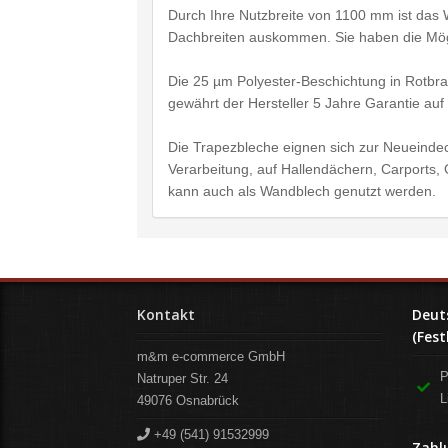
Durch Ihre Nutzbreite von 1100 mm ist das 
Dachbreiten auskommen. Sie haben die Mögl
Die 25 µm Polyester-Beschichtung in Rotbra
gewährt der Hersteller 5 Jahre Garantie auf
Die Trapezbleche eignen sich zur Neueindec
Verarbeitung, auf Hallendächern, Carports
kann auch als Wandblech genutzt werden.
Kontakt
Deut
(Fest
m&m e-commerce GmbH
P
Natruper Str. 24
L
49076
Osnabrück
+49 (541) 91532999
Zahl