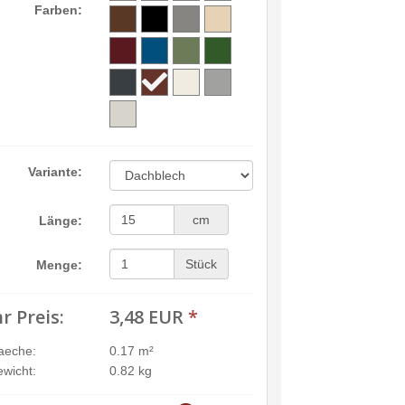
Farben:
Variante:
cm
Länge:
Stück
Menge:
hr Preis:
3,48 EUR
*
aeche:
0.17 m²
wicht:
0.82 kg