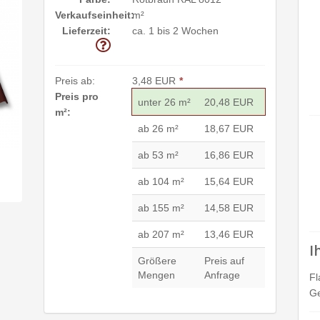
Verkaufseinheit:
m²
Lieferzeit:
ca. 1 bis 2 Wochen
Preis ab:
3,48 EUR
*
Preis pro
unter 26 m²
20,48 EUR
m²:
ab 26 m²
18,67 EUR
ab 53 m²
16,86 EUR
ab 104 m²
15,64 EUR
ab 155 m²
14,58 EUR
ab 207 m²
13,46 EUR
I
Größere
Preis auf
Mengen
Anfrage
Fl
Ge