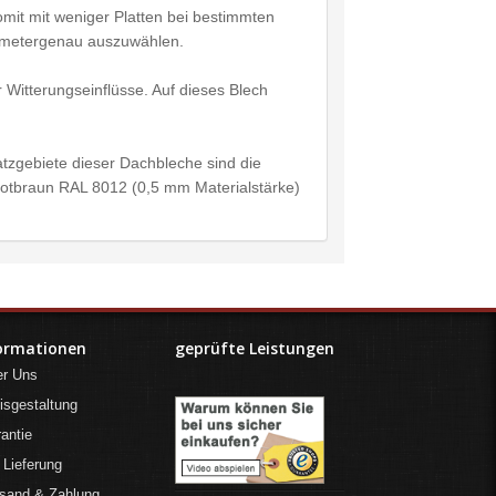
mit mit weniger Platten bei bestimmten
timetergenau auszuwählen.
Witterungseinflüsse. Auf dieses Blech
tzgebiete dieser Dachbleche sind die
Rotbraun RAL 8012 (0,5 mm Materialstärke)
ormationen
geprüfte Leistungen
er Uns
isgestaltung
antie
 Lieferung
sand & Zahlung