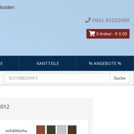
tkosten
0541 91532999
0 Artikel
-
€ 0,00
E
KANTTEILE
% ANGEBOTE %
Suche
8012
erhältliche