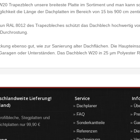
W20 Trapezblech unsere breiteste Platte im Sortiment und man kann so
ichkeit die Länge der Dachplatten im Bereich von 15 bis 900 cm zen
un RAL 8012 des Trapezbleches schützt das Dachblech hochwertig vor 
 Durchrostung.
kung ebenso gut, wie zur Sanierung alter Dachflächen. Die Haupteinsa
, Garagen oder Unterständen. Das Dachblech W20 in 25 µm Polyester 
schlandweite Lieferung!
Service
Inf
land)
Dachplaner
Üb
FAQ
Pre
rofilbleche, Stegplatten und
Sonderkantteile
Gar
ichtplatten nur 99,90 €
Referenzen
Die
ung
Dachneigung
Ver