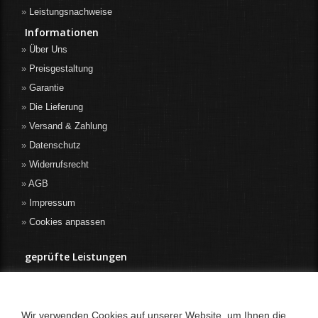
Leistungsnachweise
Informationen
Über Uns
Preisgestaltung
Garantie
Die Lieferung
Versand & Zahlung
Datenschutz
Widerrufsrecht
AGB
Impressum
Cookies anpassen
geprüfte Leistungen
Wir verwenden Cookies auf unserer Website, um Ihnen die