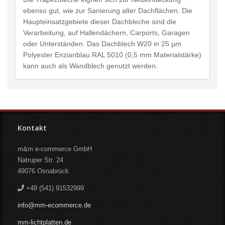
ebenso gut, wie zur Sanierung alter Dachflächen. Die
Haupteinsatzgebiete dieser Dachbleche sind die
Verarbeitung, auf Hallendächern, Carports, Garagen
oder Unterständen. Das Dachblech W20 in 25 µm
Polyester Enzianblau RAL 5010 (0,5 mm Materialstärke)
kann auch als Wandblech genutzt werden.
Kontakt
m&m e-commerce GmbH
Natruper Str. 24
49076
Osnabrück
+49 (541) 91532999
info@mm-ecommerce.de
mm-lichtplatten.de