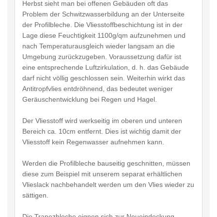
Herbst sieht man bei offenen Gebäuden oft das
Problem der Schwitzwasserbildung an der Unterseite
der Profilbleche. Die Vliesstoffbeschichtung ist in der
Lage diese Feuchtigkeit 1100g/qm aufzunehmen und
nach Temperaturausgleich wieder langsam an die
Umgebung zurückzugeben. Voraussetzung dafür ist
eine entsprechende Luftzirkulation, d. h. das Gebäude
darf nicht völlig geschlossen sein. Weiterhin wirkt das
Antitropfvlies entdröhnend, das bedeutet weniger
Geräuschentwicklung bei Regen und Hagel.
Der Vliesstoff wird werkseitig im oberen und unteren
Bereich ca. 10cm entfernt. Dies ist wichtig damit der
Vliesstoff kein Regenwasser aufnehmen kann.
Werden die Profilbleche bauseitig geschnitten, müssen
diese zum Beispiel mit unserem separat erhältlichen
Vlieslack nachbehandelt werden um den Vlies wieder zu
sättigen.
Die Trapezbleche eignen sich zur Neueindeckung