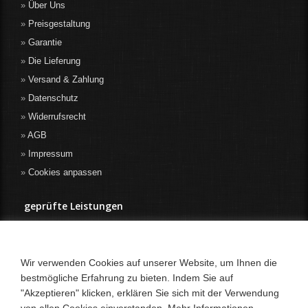
Über Uns
Preisgestaltung
Garantie
Die Lieferung
Versand & Zahlung
Datenschutz
Widerrufsrecht
AGB
Impressum
Cookies anpassen
geprüfte Leistungen
Wir verwenden Cookies auf unserer Website, um Ihnen die
bestmögliche Erfahrung zu bieten. Indem Sie auf
"Akzeptieren" klicken, erklären Sie sich mit der Verwendung