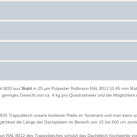
il W20 aus
Stahl
in 25 µm Polyester Rotbraun RAL 8012 (0,45 mm Materi
ihr geringes Gewicht von ca. 4 kg pro Quadratmeter und die Möglichkei
W20 Trapezblech unsere breiteste Platte im Sortiment und man kann so
ichkeit die Länge der Dachplatten im Bereich von 15 bis 600 cm zen
aun RAL 8012 des Trapezbleches schützt das Dachblech hochwertig vor