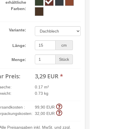
erhältliche
Farben:
Variante:
cm
Länge:
Stück
Menge:
hr Preis:
3,29 EUR
*
aeche:
0.17 m²
wicht:
0.73 kg
rsandkosten :
99,90 EUR
rpackungskosten:
32,00 EUR
Alle Preisangaben inkl. MwSt. und zzgl.