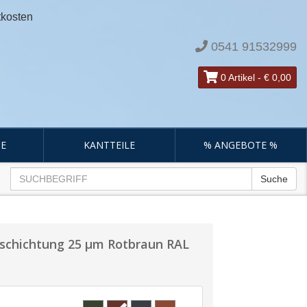
tkosten
0541 91532999
0 Artikel
-
€ 0,00
E
KANTTEILE
% ANGEBOTE %
Suche
schichtung 25 µm Rotbraun RAL