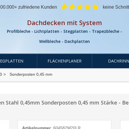
00.000+ zufriedene Kunden
keine Schnit
Dachdecken mit System
Profilbleche - Lichtplatten - Stegplatten - Trapezbleche -
Wellbleche - Dachplatten
TEGPLATTEN
FLÄCHENPLANER
DACHRINN
0
Sonderposten 0,45 mm
n Stahl 0,45mm Sonderposten 0,45 mm Stärke - Be
Artikelnummer
:
604582W20LR