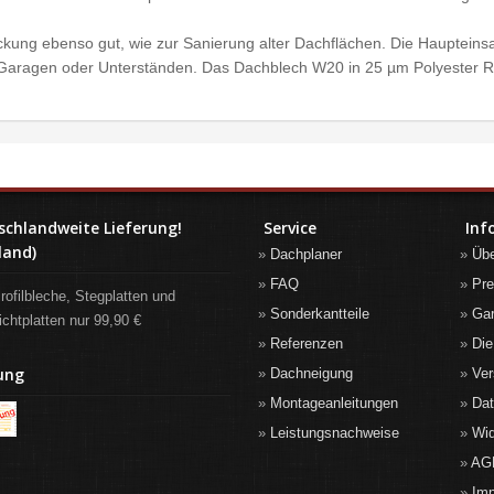
kung ebenso gut, wie zur Sanierung alter Dachflächen. Die Haupteinsa
, Garagen oder Unterständen. Das Dachblech W20 in 25 µm Polyester 
schlandweite Lieferung!
Service
Inf
land)
Dachplaner
Üb
FAQ
Pre
rofilbleche, Stegplatten und
Sonderkantteile
Gar
ichtplatten nur 99,90 €
Referenzen
Die
ung
Dachneigung
Ver
Montageanleitungen
Da
Leistungsnachweise
Wid
AG
Im