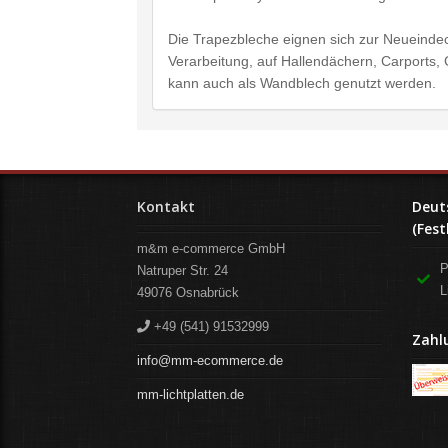
Die Trapezbleche eignen sich zur Neueindec
Verarbeitung, auf Hallendächern, Carports
kann auch als Wandblech genutzt werden.
Kontakt
Deut
(Fest
m&m e-commerce GmbH
P
Natruper Str. 24
L
49076
Osnabrück
+49 (541) 91532999
Zahl
info@mm-ecommerce.de
mm-lichtplatten.de