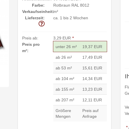
Farbe:
Rotbraun RAL 8012
Verkaufseinheit:
m²
Lieferzeit:
ca. 1 bis 2 Wochen
Preis ab:
3,29 EUR
*
Preis pro
unter 26 m²
19,37 EUR
m²:
ab 26 m²
17,49 EUR
ab 53 m²
15,61 EUR
I
ab 104 m²
14,34 EUR
Fl
ab 155 m²
13,23 EUR
Ge
ab 207 m²
12,11 EUR
Ve
Größere
Preis auf
Ve
Mengen
Anfrage
*