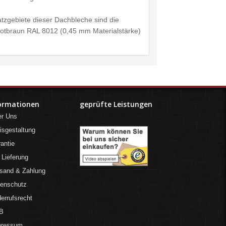
tzgebiete dieser Dachbleche sind die
Rotbraun RAL 8012 (0,45 mm Materialstärke)
ormationen
geprüfte Leistungen
er Uns
isgestaltung
antie
 Lieferung
sand & Zahlung
tenschutz
errufsrecht
B
pressum