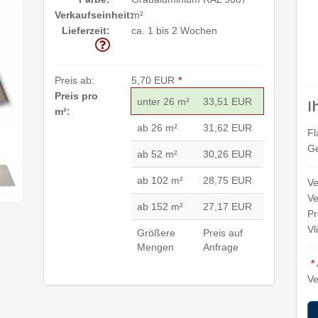
Verkaufseinheit:
m²
Lieferzeit:
ca. 1 bis 2 Wochen
Preis ab:
5,70 EUR
*
Preis pro
unter 26 m²
33,51 EUR
I
m²:
ab 26 m²
31,62 EUR
Fl
Ge
ab 52 m²
30,26 EUR
ab 102 m²
28,75 EUR
Ve
Ve
ab 152 m²
27,17 EUR
Pr
Vl
Größere
Preis auf
Mengen
Anfrage
*
Ve