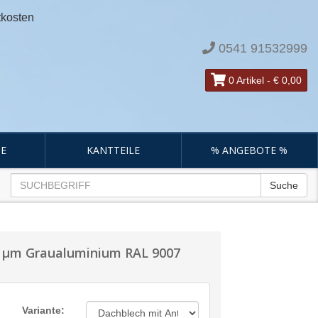
tkosten
0541 91532999
0 Artikel
-
€ 0,00
E
KANTTEILE
% ANGEBOTE %
Suche
5 µm Graualuminium RAL 9007
Variante: