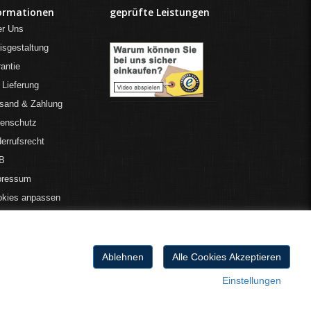
ormationen
geprüfte Leistungen
er Uns
isgestaltung
antie
 Lieferung
sand & Zahlung
tenschutz
errufsrecht
B
pressum
okies anpassen
Ablehnen
Alle Cookies Akzeptieren
Einstellungen