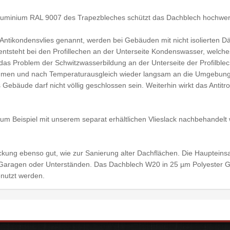
luminium RAL 9007 des Trapezbleches schützt das Dachblech hochwerti
ch Antikondensvlies genannt, werden bei Gebäuden mit nicht isolierte
entsteht bei den Profillechen an der Unterseite Kondenswasser, welche
as Problem der Schwitzwasserbildung an der Unterseite der Profilbleche
hmen und nach Temperaturausgleich wieder langsam an die Umgebung 
s Gebäude darf nicht völlig geschlossen sein. Weiterhin wirkt das Antit
um Beispiel mit unserem separat erhältlichen Vlieslack nachbehandelt we
kung ebenso gut, wie zur Sanierung alter Dachflächen. Die Haupteinsa
s, Garagen oder Unterständen. Das Dachblech W20 in 25 µm Polyester
enutzt werden.