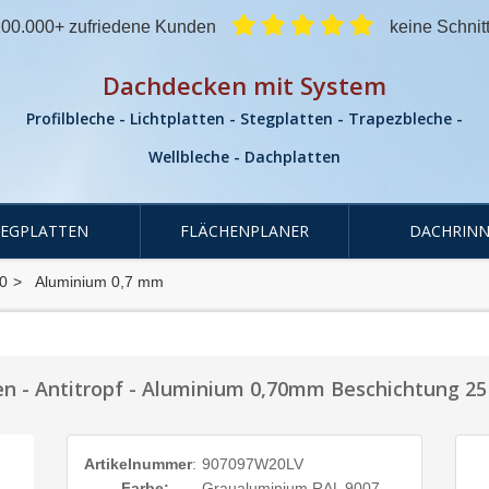
00.000+ zufriedene Kunden
keine Schnit
Dachdecken mit System
Profilbleche - Lichtplatten - Stegplatten - Trapezbleche -
Wellbleche - Dachplatten
TEGPLATTEN
FLÄCHENPLANER
DACHRINN
0
Aluminium 0,7 mm
n - Antitropf - Aluminium 0,70mm Beschichtung 2
Artikelnummer
:
907097W20LV
Farbe:
Graualuminium RAL 9007