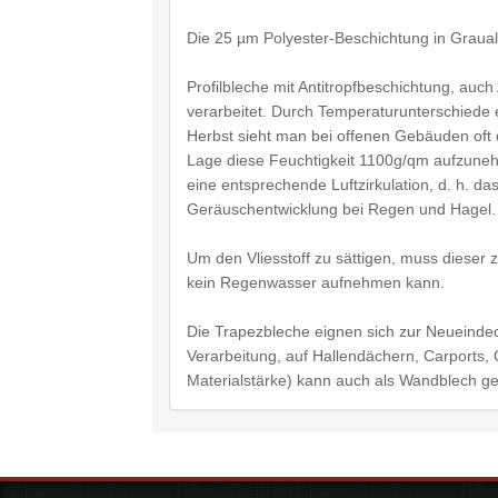
Die 25 µm Polyester-Beschichtung in Graua
Profilbleche mit Antitropfbeschichtung, au
verarbeitet. Durch Temperaturunterschiede 
Herbst sieht man bei offenen Gebäuden oft d
Lage diese Feuchtigkeit 1100g/qm aufzune
eine entsprechende Luftzirkulation, d. h. da
Geräuschentwicklung bei Regen und Hagel.
Um den Vliesstoff zu sättigen, muss dieser z
kein Regenwasser aufnehmen kann.
Die Trapezbleche eignen sich zur Neueindec
Verarbeitung, auf Hallendächern, Carport
Materialstärke) kann auch als Wandblech g