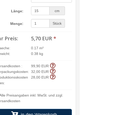
cm
Länge:
Stück
Menge:
hr Preis:
5,70 EUR
*
aeche:
0.17 m²
wicht:
0.38 kg
rsandkosten :
99,90 EUR
rpackungskosten:
32,00 EUR
oduktionsskosten
28,00 EUR
ies:
Alle Preisangaben inkl. MwSt. und zzgl.
rsandkosten
in den Warenkorb