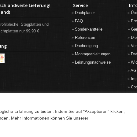
schlandweite Lieferung!
Service
Inf
land)
Dachplaner
Üb
FAQ
Pre
rofilbleche, Stegplatten und
Sonderkantteile
Gar
ichtplatten nur 99,90 €
Referenzen
Die
ung
Dachneigung
Ver
Montageanleitungen
Da
Leistungsnachweise
Wid
AG
Im
Co
liche Erfahrung zu bieten. Indem Sie auf "Akzeptieren" klicken,
anden. Mehr Informationen können Sie unserer