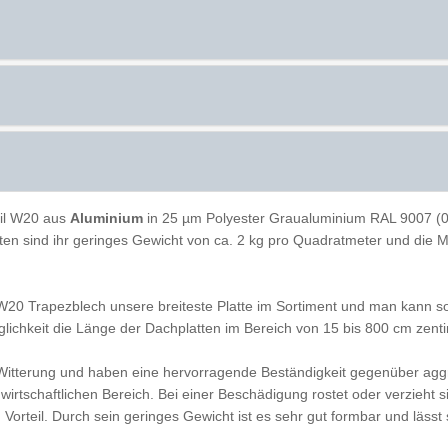
il W20 aus
Aluminium
in 25 µm Polyester Graualuminium RAL 9007 (0,
atten sind ihr geringes Gewicht von ca. 2 kg pro Quadratmeter und die 
W20 Trapezblech unsere breiteste Platte im Sortiment und man kann so
ichkeit die Länge der Dachplatten im Bereich von 15 bis 800 cm zen
 Witterung und haben eine hervorragende Beständigkeit gegenüber agg
irtschaftlichen Bereich. Bei einer Beschädigung rostet oder verzieht 
orteil. Durch sein geringes Gewicht ist es sehr gut formbar und lässt 