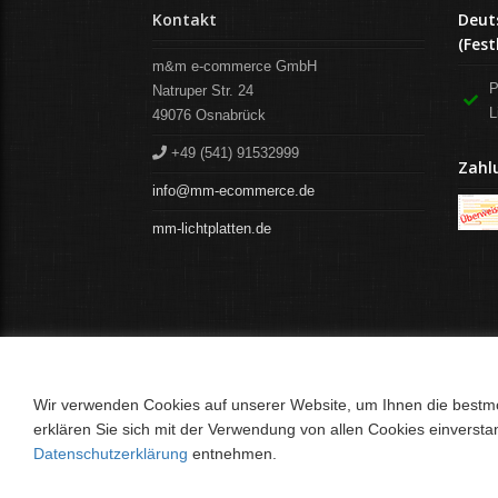
Kontakt
Deut
(Fest
m&m e-commerce GmbH
P
Natruper Str. 24
L
49076
Osnabrück
+49 (541) 91532999
Zahl
info@mm-ecommerce.de
mm-lichtplatten.de
Wir verwenden Cookies auf unserer Website, um Ihnen die bestmög
erklären Sie sich mit der Verwendung von allen Cookies einverst
Datenschutzerklärung
entnehmen.