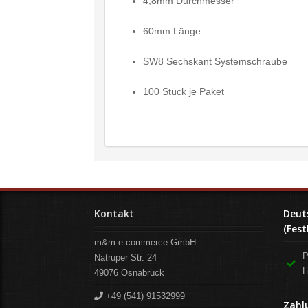
4,8mm Durchmesser
60mm Länge
SW8 Sechskant Systemschraube
100 Stück je Paket
Kontakt
Deut
(Fest
m&m e-commerce GmbH
P
Natruper Str. 24
L
49076
Osnabrück
+49 (541) 91532999
Zahl