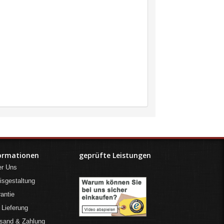
ormationen
geprüfte Leistungen
er Uns
isgestaltung
antie
 Lieferung
sand & Zahlung