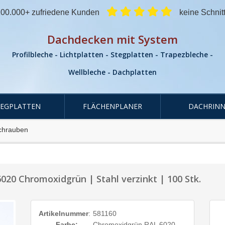
00.000+ zufriedene Kunden
keine Schnit
Dachdecken mit System
Profilbleche - Lichtplatten - Stegplatten - Trapezbleche -
Wellbleche - Dachplatten
TEGPLATTEN
FLÄCHENPLANER
DACHRINN
chrauben
20 Chromoxidgrün | Stahl verzinkt | 100 Stk.
Artikelnummer
:
581160
Farbe:
Chromoxidgrün RAL 6020