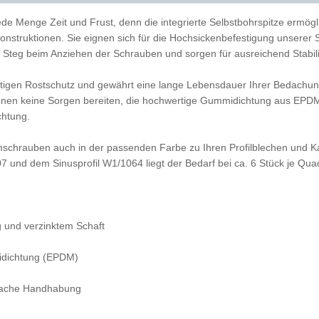
ede Menge Zeit und Frust, denn die integrierte Selbstbohrspitze ermögl
onstruktionen. Sie eignen sich für die Hochsickenbefestigung unserer 
 Steg beim Anziehen der Schrauben und sorgen für ausreichend Stabili
ötigen Rostschutz und gewährt eine lange Lebensdauer Ihrer Bedachun
hnen keine Sorgen bereiten, die hochwertige Gummidichtung aus EPDM 
chtung.
emschrauben auch in der passenden Farbe zu Ihren Profilblechen und Ka
 und dem Sinusprofil W1/1064 liegt der Bedarf bei ca. 6 Stück je Qua
g und verzinktem Schaft
idichtung (EPDM)
infache Handhabung