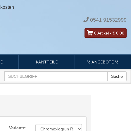
tkosten
0541 91532999
0 Artikel
-
€ 0,00
E
KANTTEILE
% ANGEBOTE %
Suche
Variante: