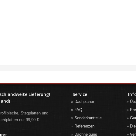
schlandweite Lieferung!
Service
Inf
land)
Dachplaner
Üb
FAQ
Pre
rofilbleche, Stegplatten und
Sonderkantteile
Gar
ichtplatten nur 99,90 €
Referenzen
Die
ung
Dachneigung
Ver