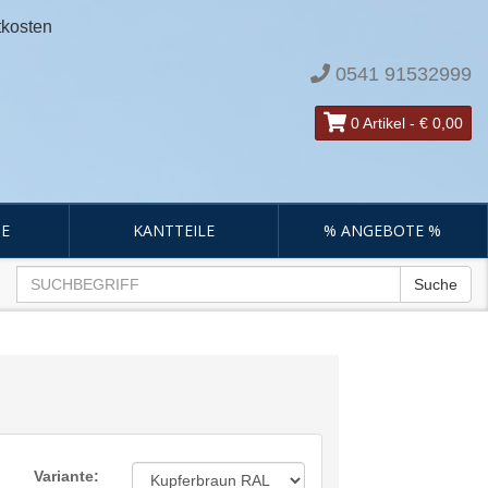
tkosten
0541 91532999
0 Artikel
-
€ 0,00
E
KANTTEILE
% ANGEBOTE %
Suche
Variante: