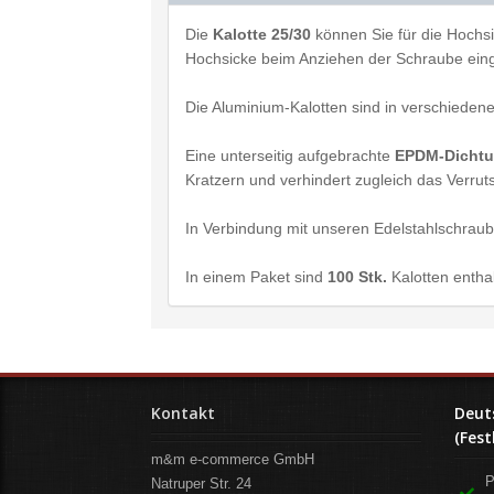
Die
Kalotte 25/30
können Sie für die Hochs
Hochsicke beim Anziehen der Schraube eing
Die Aluminium-Kalotten sind in verschiedene
Eine unterseitig aufgebrachte
EPDM-Dicht
Kratzern und verhindert zugleich das Verrut
In Verbindung mit unseren Edelstahlschraub
In einem Paket sind
100 Stk.
Kalotten entha
Kontakt
Deut
(Fest
m&m e-commerce GmbH
P
Natruper Str. 24