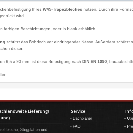
ickenbefestigung Ihres
W45-Trapezbleches
nutzen. Durch ihre Formsch
edrückt wird.
n farbigen Beschichtungen, oder in blank erhältlich.
ung
schützt das Bohrloch vor eindringender Nässe. Außerdem schützt s
schen dieser.
en 6,5 x 90 mm, ist diese Befestigung nach
DIN EN 1090
, bauaufsichtl
lten.
schlandweite Lieferung!
Service
Inf
land)
Dachplaner
Üb
FAQ
Pre
rofilbleche, Stegplatten und