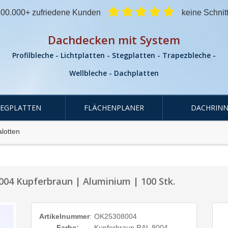
00.000+ zufriedene Kunden
keine Schnit
Dachdecken mit System
Profilbleche - Lichtplatten - Stegplatten - Trapezbleche -
Wellbleche - Dachplatten
TEGPLATTEN
FLÄCHENPLANER
DACHRINN
lotten
004 Kupferbraun | Aluminium | 100 Stk.
Artikelnummer
:
OK25308004
Farbe:
Kupferbraun RAL 8004