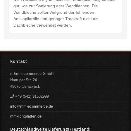
gut, wie zur Sanierung alter Wandflächen. Die
Wandbleche sollten Aufgrund der fehlenden
Antikapilarrille und geringer Tragkraft nicht als
Dachbleche verwendet werden.
Kontakt
m&m e-commerce GmbH
Natruper Str. 24
49076
Osnabrück
+49 (541) 91532999
info@mm-ecommerce.de
mm-lichtplatten.de
Deutschlandweite Lieferung! (Festland)