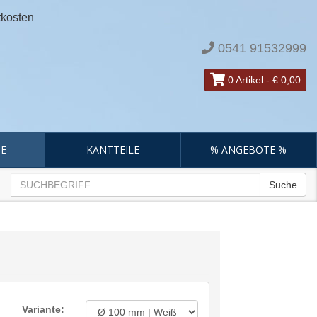
tkosten
0541 91532999
0 Artikel
-
€ 0,00
E
KANTTEILE
% ANGEBOTE %
Suche
Variante: