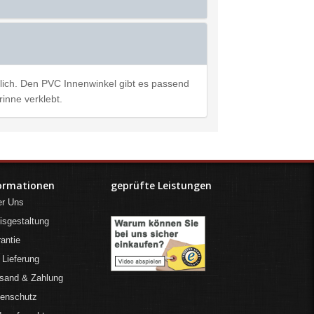
glich. Den PVC Innenwinkel gibt es passend
inne verklebt.
ormationen
geprüfte Leistungen
er Uns
isgestaltung
antie
 Lieferung
sand & Zahlung
tenschutz