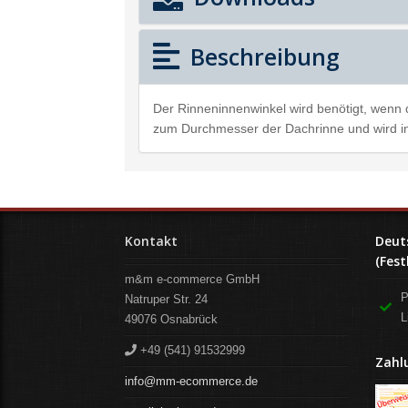
Beschreibung
Der Rinneninnenwinkel wird benötigt, wenn 
zum Durchmesser der Dachrinne und wird in
Kontakt
Deut
(Fest
m&m e-commerce GmbH
P
Natruper Str. 24
L
49076
Osnabrück
+49 (541) 91532999
Zahl
info@mm-ecommerce.de