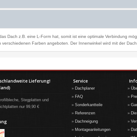
das Dach z.B. eine L-Form hat, somit ist eine optimale Verbindung mö
 verschiedenen Farben angeboten. Der Innenwinkel wird mit der Dachr
schlandweite Lieferung!
Service
Inf
land)
Dachplaner
Üb
FAQ
Pre
rofilbleche, Stegplatten und
Sonderkantteile
Gar
ichtplatten nur 99,90 €
Referenzen
Die
ung
Dachneigung
Ver
Montageanleitungen
Da