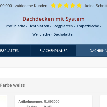
00.000+ zufriedene Kunden
keine Schnit
Dachdecken mit System
Profilbleche - Lichtplatten - Stegplatten - Trapezbleche -
Wellbleche - Dachplatten
TEGPLATTEN
FLÄCHENPLANER
DACHRINN
Farbe weiss
Artikelnummer
:
51693000
Farbe:
Weiß