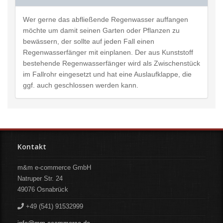
Wer gerne das abfließende Regenwasser auffangen
möchte um damit seinen Garten oder Pflanzen zu
bewässern, der sollte auf jeden Fall einen
Regenwasserfänger mit einplanen. Der aus Kunststoff
bestehende Regenwasserfänger wird als Zwischenstück
im Fallrohr eingesetzt und hat eine Auslaufklappe, die
ggf. auch geschlossen werden kann.
Kontakt
m&m e-commerce GmbH
Natruper Str. 24
49076
Osnabrück
+49 (541) 91532999