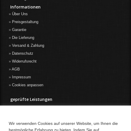
Informationen
Über Uns
Preisgestaltung
Garantie
Die Lieferung
Versand & Zahlung
Datenschutz
Widerrufsrecht
AGB
Impressum
Cookies anpassen
geprüfte Leistungen
Wir verwenden Cookies auf unserer Website, um Ihnen die
bestmögliche Erfahrung zu bieten. Indem Sie auf