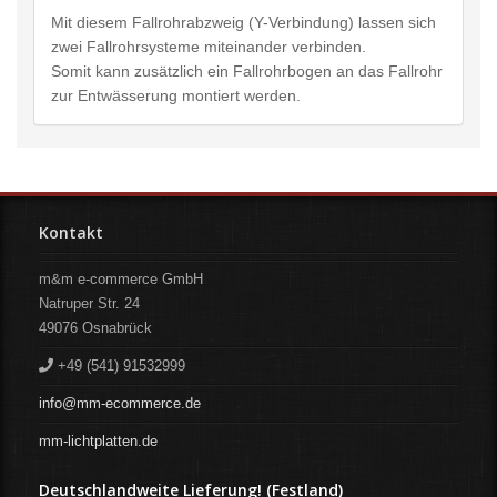
Mit diesem Fallrohrabzweig (Y-Verbindung) lassen sich
zwei Fallrohrsysteme miteinander verbinden.
Somit kann zusätzlich ein Fallrohrbogen an das Fallrohr
zur Entwässerung montiert werden.
Kontakt
m&m e-commerce GmbH
Natruper Str. 24
49076
Osnabrück
+49 (541) 91532999
info@mm-ecommerce.de
mm-lichtplatten.de
Deutschlandweite Lieferung! (Festland)