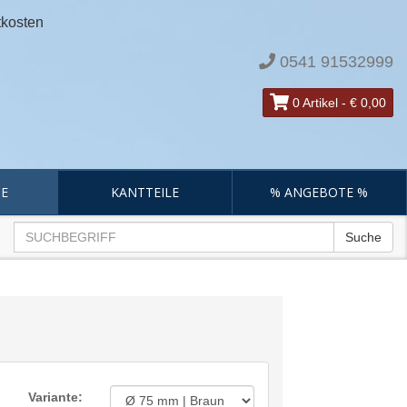
tkosten
0541 91532999
0 Artikel
-
€ 0,00
E
KANTTEILE
% ANGEBOTE %
Suche
Variante: