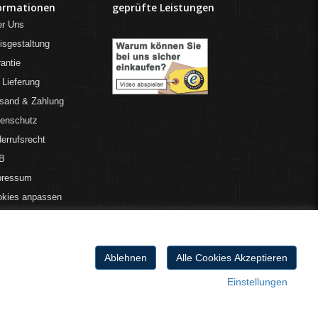
ormationen
geprüfte Leistungen
er Uns
isgestaltung
antie
 Lieferung
sand & Zahlung
tenschutz
errufsrecht
B
pressum
okies anpassen
Ablehnen
Alle Cookies Akzeptieren
Einstellungen