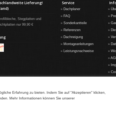
schlandweite Lieferung!
Service
Inf
land)
Dachplaner
Üb
FAQ
Pre
rofilbleche, Stegplatten und
Sonderkantteile
Gar
ichtplatten nur 99,90 €
Referenzen
Die
ung
Dachneigung
Ver
Montageanleitungen
Da
Leistungsnachweise
Wid
AG
Im
Co
liche Erfahrung zu bieten. Indem Sie auf "Akzeptieren" klicken,
anden. Mehr Informationen können Sie unserer