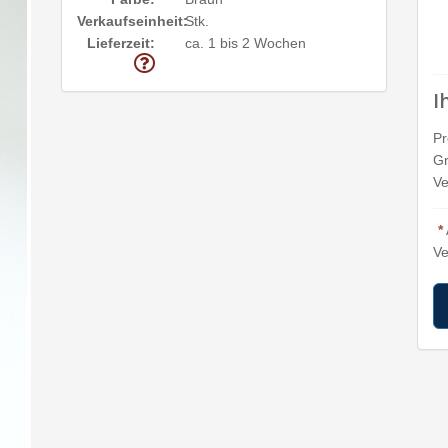
Verkaufseinheit:
Stk.
Lieferzeit:
ca. 1 bis 2 Wochen
I
Pr
Gr
Ve
*
Ve