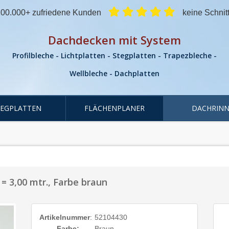
00.000+ zufriedene Kunden
keine Schnit
Dachdecken mit System
Profilbleche - Lichtplatten - Stegplatten - Trapezbleche -
Wellbleche - Dachplatten
TEGPLATTEN
FLÄCHENPLANER
DACHRINN
= 3,00 mtr., Farbe braun
Artikelnummer
:
52104430
Farbe:
Braun