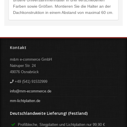
unsere Universalrinnenhalter in drei verschiedenen
Farben sowie Größen. Montieren Sie die Halter an der
Dachkonstruktion in einem Abstand von maximal 60 cm.
Kontakt
m&m e-commerce GmbH
Natruper Str. 24
49076
Osnabrück
+49 (541) 91532999
info@mm-ecommerce.de
mm-lichtplatten.de
Deutschlandweite Lieferung! (Festland)
Profilbleche, Stegplatten und Lichtplatten nur 99,90 €