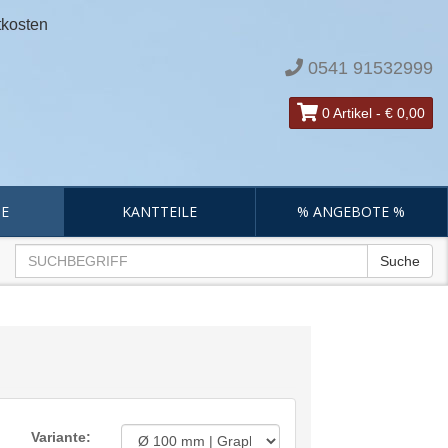
tkosten
0541 91532999
0 Artikel
-
€ 0,00
E
KANTTEILE
% ANGEBOTE %
Suche
Variante: