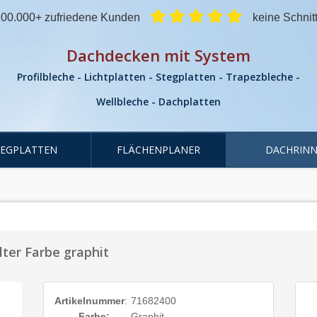
00.000+ zufriedene Kunden
keine Schnit
Dachdecken mit System
Profilbleche - Lichtplatten - Stegplatten - Trapezbleche -
Wellbleche - Dachplatten
TEGPLATTEN
FLÄCHENPLANER
DACHRINN
ter Farbe graphit
Artikelnummer
:
71682400
Farbe:
Graphit