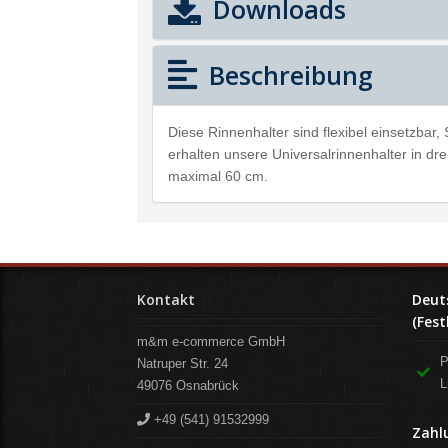
Downloads
Beschreibung
Diese Rinnenhalter sind flexibel einsetzbar
erhalten unsere Universalrinnenhalter in d
maximal 60 cm.
Kontakt
Deut
(Fest
m&m e-commerce GmbH
P
Natruper Str. 24
L
49076
Osnabrück
+49 (541) 91532999
Zahl