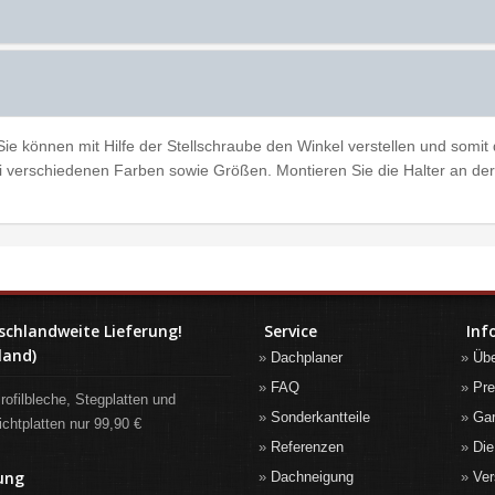
, Sie können mit Hilfe der Stellschraube den Winkel verstellen und som
rei verschiedenen Farben sowie Größen. Montieren Sie die Halter an de
schlandweite Lieferung!
Service
Inf
land)
Dachplaner
Üb
FAQ
Pre
rofilbleche, Stegplatten und
Sonderkantteile
Gar
ichtplatten nur 99,90 €
Referenzen
Die
ung
Dachneigung
Ver