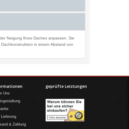
it der Neigung Ihres Daches anpassen. Sie
r Dachkonstruktion in einem Abstand von
ormationen
geprüfte Leistungen
er Uns
isgestaltung
antie
 Lieferung
sand & Zahlung