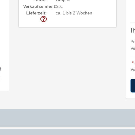
Verkaufseinheit:
Stk.
Lieferzeit:
ca. 1 bis 2 Wochen
I
Pr
Ve
*
Ve