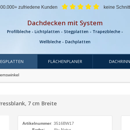
00.000+ zufriedene Kunden
keine Schnit
Dachdecken mit System
Profilbleche - Lichtplatten - Stegplatten - Trapezbleche -
Wellbleche - Dachplatten
TEGPLATTEN
FLÄCHENPLANER
DACHRINN
remswinkel
ressblank, 7 cm Breite
Artikelnummer
:
3516BW17
Farbe:
Alu-Natur