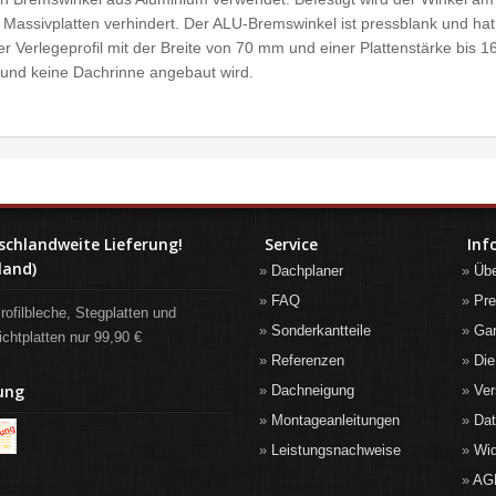
 Massivplatten verhindert. Der ALU-Bremswinkel ist pressblank und hat
r Verlegeprofil mit der Breite von 70 mm und einer Plattenstärke bis 1
t und keine Dachrinne angebaut wird.
schlandweite Lieferung!
Service
Inf
land)
Dachplaner
Üb
FAQ
Pre
rofilbleche, Stegplatten und
Sonderkantteile
Gar
ichtplatten nur 99,90 €
Referenzen
Die
ung
Dachneigung
Ver
Montageanleitungen
Da
Leistungsnachweise
Wid
AG