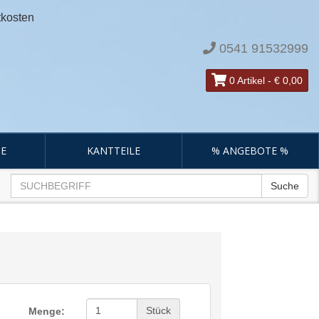
tkosten
0541 91532999
0 Artikel
-
€ 0,00
E
KANTTEILE
% ANGEBOTE %
Suche
Stück
Menge: