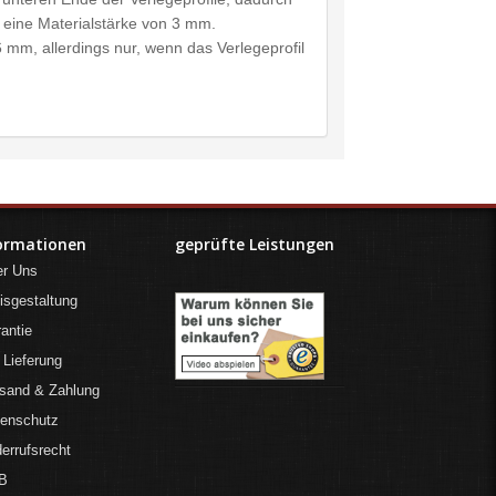
 eine Materialstärke von 3 mm.
6 mm, allerdings nur, wenn das Verlegeprofil
ormationen
geprüfte Leistungen
er Uns
isgestaltung
antie
 Lieferung
sand & Zahlung
tenschutz
errufsrecht
B