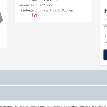
Verkaufseinheit:
Stück
I
Lieferzeit:
ca. 1 bis 2 Wochen
Pr
Ve
*
Ve
en Bremswinkel aus Aluminium verwendet. Befestigt wird der Winkel am