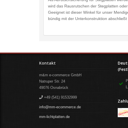
wird das Rausrutschen der Stegplatten oder
Geeignet ist dieser Winkel für unser Mendige
bündig mit der Unterkonstruktion abschließ
Kontakt
Deut
(Fest
m&m e-commerce GmbH
P
Natruper Str. 24
L
49076
Osnabrück
+49 (541) 91532999
Zahl
info@mm-ecommerce.de
mm-lichtplatten.de