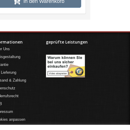
in den Warenkorb
ormationen
geprüfte Leistungen
er Uns
isgestaltung
antie
 Lieferung
sand & Zahlung
tenschutz
errufsrecht
B
pressum
okies anpassen