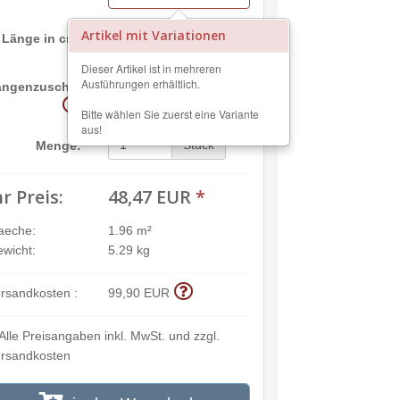
Artikel mit Variationen
Länge in cm:
Dieser Artikel ist in mehreren
Ausführungen erhältlich.
cm
ängenzuschnitt:
Bitte wählen Sie zuerst eine Variante
aus!
Stück
Menge:
hr Preis:
48,47 EUR
*
aeche:
1.96 m²
wicht:
5.29 kg
rsandkosten :
99,90 EUR
Alle Preisangaben inkl. MwSt. und zzgl.
rsandkosten