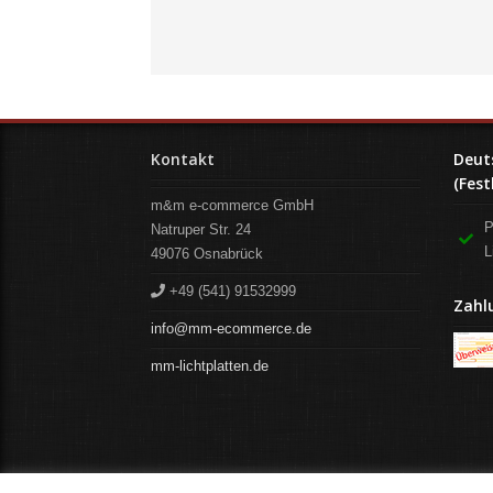
Kontakt
Deut
(Fest
m&m e-commerce GmbH
P
Natruper Str. 24
L
49076
Osnabrück
+49 (541) 91532999
Zahl
info@mm-ecommerce.de
mm-lichtplatten.de