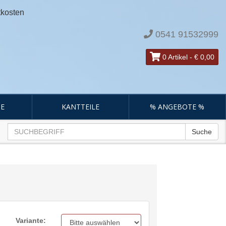
tkosten
0541 91532999
0 Artikel
-
€ 0,00
E
KANTTEILE
% ANGEBOTE %
Suche
Variante: