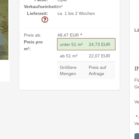
Verkaufseinheit:
m²
Lieferzeit:
ca. 1 bis 2 Wochen
L
Preis ab:
48,47 EUR
*
Preis pro
unter 51 m²
24,73 EUR
m²:
ab 51 m²
22,07 EUR
I
Größere
Preis auf
Mengen
Anfrage
Fl
Ge
Ve
*
Ve