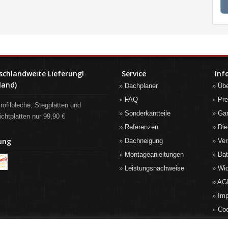
schlandweite Lieferung!
Service
Inf
land)
Dachplaner
Üb
FAQ
Pre
rofilbleche, Stegplatten und
Sonderkantteile
Gar
ichtplatten nur 99,90 €
Referenzen
Die
ung
Dachneigung
Ver
Montageanleitungen
Da
Leistungsnachweise
Wid
AG
Im
Co