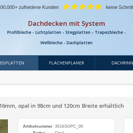
00.000+ zufriedene Kunden
keine Schnit
Dachdecken mit System
Profilbleche - Lichtplatten - Stegplatten - Trapezbleche -
Wellbleche - Dachplatten
TEGPLATTEN
FLÄCHENPLANER
DACHRINN
16mm, opal in 98cm und 120cm Breite erhältlich
Artikelnummer
:
3516SOPC_00
Farbe:
Opal