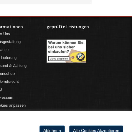
ormationen
geprüfte Leistungen
er Uns
isgestaltung
antie
 Lieferung
sand & Zahlung
tenschutz
errufsrecht
B
pressum
okies anpassen
Ablehnen
Alle Cookies Akzeptieren