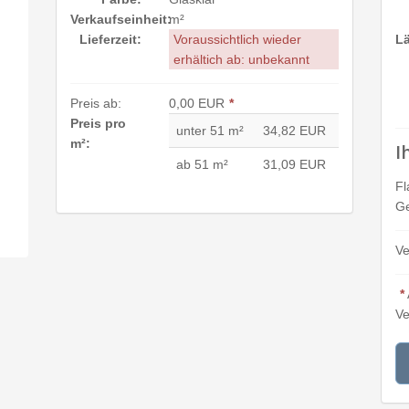
Verkaufseinheit:
m²
Lieferzeit:
Voraussichtlich wieder
L
erhältich ab: unbekannt
Preis ab:
0,00 EUR
*
Preis pro
unter 51 m²
34,82 EUR
m²:
I
ab 51 m²
31,09 EUR
Fl
Ge
Ve
*
Ve