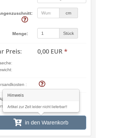
cm
ängenzuschnitt:
Stück
Menge:
hr Preis:
0,00 EUR
*
aeche:
wicht:
rsandkosten :
Hinweis
Alle Preisangaben inkl. MwSt. und zzgl.
rsandkosten
Artikel zur Zeit leider nicht lieferbar!!
in den Warenkorb