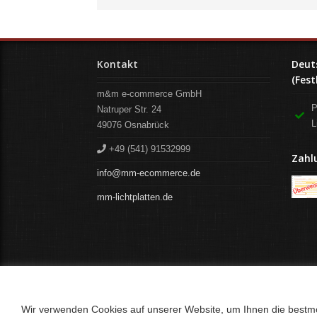
Kontakt
Deut
(Fest
m&m e-commerce GmbH
P
Natruper Str. 24
L
49076
Osnabrück
+49 (541) 91532999
Zahl
info@mm-ecommerce.de
mm-lichtplatten.de
Wir verwenden Cookies auf unserer Website, um Ihnen die bestmög