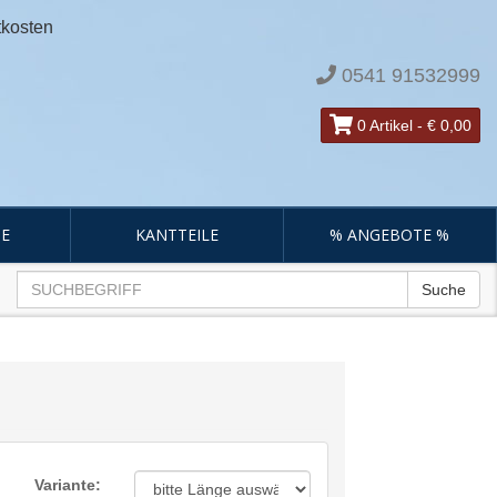
tkosten
0541 91532999
0 Artikel
-
€ 0,00
E
KANTTEILE
% ANGEBOTE %
Suche
Variante: