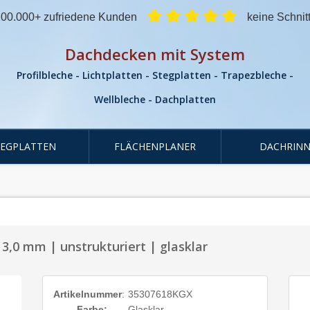
00.000+ zufriedene Kunden
keine Schnit
Dachdecken mit System
Profilbleche - Lichtplatten - Stegplatten - Trapezbleche -
Wellbleche - Dachplatten
TEGPLATTEN
FLÄCHENPLANER
DACHRINN
 3,0 mm | unstrukturiert | glasklar
Artikelnummer
:
35307618KGX
Farbe:
Glasklar