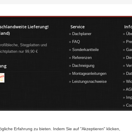
schlandweite Lieferung!
Service
Inf
land)
Dachplaner
Üb
FAQ
Pre
rofilbleche, Stegplatten und
Sonderkantteile
Gar
ichtplatten nur 99,90 €
Referenzen
Die
ung
Dachneigung
Ver
Montageanleitungen
Da
Leistungsnachweise
Wid
AG
Im
Co
liche Erfahrung zu bieten. Indem Sie auf "Akzeptieren" klicken,