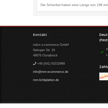
Die Schenkel haben eine Länge von 198 mm
Kontakt
Deut
(Fest
m&m e-commerce GmbH
P
Natruper Str. 24
L
49076
Osnabrück
+49 (541) 91532999
Zahl
info@mm-ecommerce.de
mm-lichtplatten.de