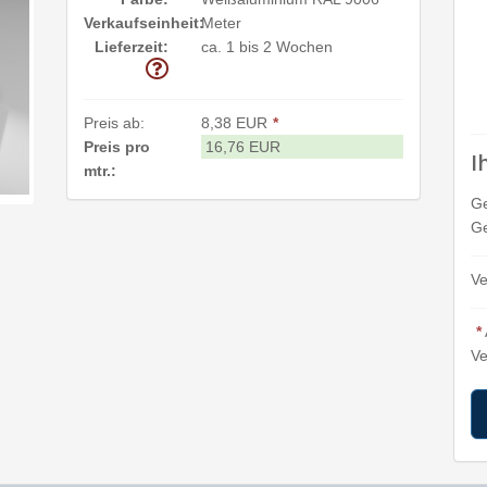
Verkaufseinheit:
Meter
Lieferzeit:
ca. 1 bis 2 Wochen
Preis ab:
8,38 EUR
*
Preis pro
16,76 EUR
I
mtr.:
G
Ge
Ve
*
Ve