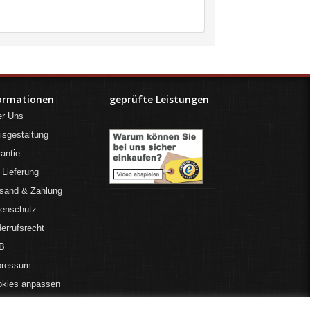
ormationen
geprüfte Leistungen
er Uns
isgestaltung
antie
 Lieferung
sand & Zahlung
tenschutz
errufsrecht
B
pressum
okies anpassen