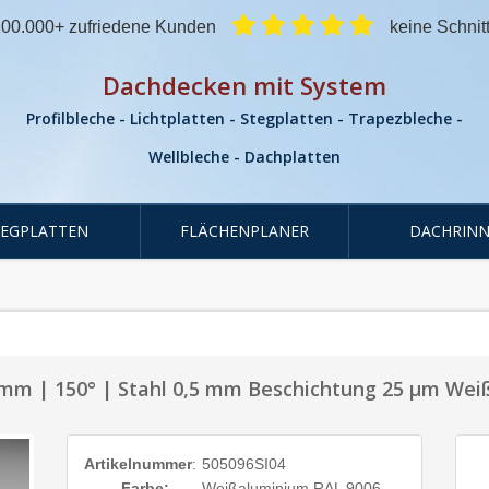
00.000+ zufriedene Kunden
keine Schnit
Dachdecken mit System
Profilbleche - Lichtplatten - Stegplatten - Trapezbleche -
Wellbleche - Dachplatten
TEGPLATTEN
FLÄCHENPLANER
DACHRINN
98 mm | 150° | Stahl 0,5 mm Beschichtung 25 µm We
Artikelnummer
:
505096SI04
Farbe:
Weißaluminium RAL 9006