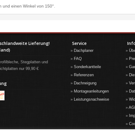
 und einen Winkel von 150°.
schlandweite Lieferung!
Service
Inf
land)
Dachplaner
Üb
FAQ
Pre
rofilbleche, Stegplatten und
Sonderkantteile
Gar
ichtplatten nur 99,90 €
Referenzen
Die
ung
Dachneigung
Ver
Montageanleitungen
Da
Leistungsnachweise
Wid
AG
Im
Co