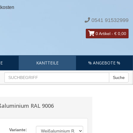
tkosten
0541 91532999
0 Artikel
-
€ 0,00
E
KANTTEILE
% ANGEBOTE %
Suche
ißaluminium RAL 9006
Variante: